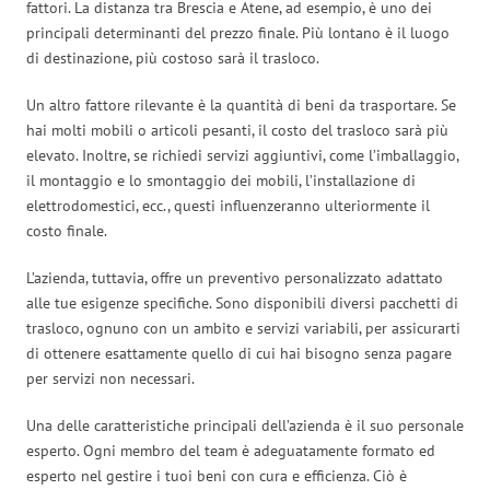
fattori. La distanza tra Brescia e Atene, ad esempio, è uno dei
principali determinanti del prezzo finale. Più lontano è il luogo
di destinazione, più costoso sarà il trasloco.
Un altro fattore rilevante è la quantità di beni da trasportare. Se
hai molti mobili o articoli pesanti, il costo del trasloco sarà più
elevato. Inoltre, se richiedi servizi aggiuntivi, come l’imballaggio,
il montaggio e lo smontaggio dei mobili, l’installazione di
elettrodomestici, ecc., questi influenzeranno ulteriormente il
costo finale.
L’azienda, tuttavia, offre un preventivo personalizzato adattato
alle tue esigenze specifiche. Sono disponibili diversi pacchetti di
trasloco, ognuno con un ambito e servizi variabili, per assicurarti
di ottenere esattamente quello di cui hai bisogno senza pagare
per servizi non necessari.
Una delle caratteristiche principali dell’azienda è il suo personale
esperto. Ogni membro del team è adeguatamente formato ed
esperto nel gestire i tuoi beni con cura e efficienza. Ciò è