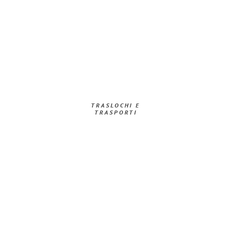
TRASLOCHI E
TRASPORTI​
Richiedi ora la tua