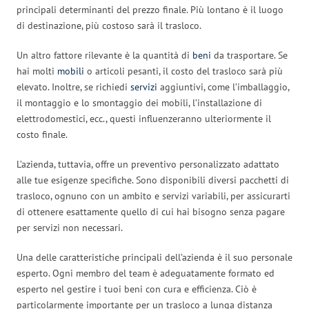
principali determinanti del prezzo finale. Più lontano è il luogo
di destinazione, più costoso sarà il trasloco.
Un altro fattore rilevante è la quantità di
beni
da trasportare. Se
hai molti
mobili
o articoli pesanti, il costo del trasloco sarà più
elevato. Inoltre, se richiedi
servizi
aggiuntivi, come l’imballaggio,
il montaggio e lo smontaggio dei mobili, l’installazione di
elettrodomestici, ecc., questi influenzeranno ulteriormente il
costo finale.
L’azienda, tuttavia, offre un preventivo personalizzato adattato
alle tue esigenze specifiche. Sono disponibili diversi pacchetti di
trasloco, ognuno con un ambito e servizi variabili, per assicurarti
di ottenere esattamente quello di cui hai bisogno senza pagare
per servizi non necessari.
Una delle caratteristiche principali dell’azienda è il suo personale
esperto. Ogni membro del team è adeguatamente formato ed
esperto nel gestire i tuoi beni con cura e efficienza. Ciò è
particolarmente importante per un trasloco a lunga distanza