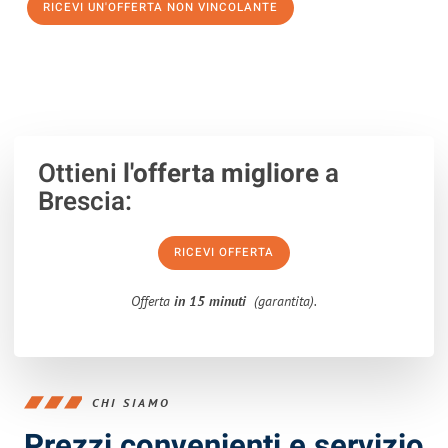
RICEVI UN'OFFERTA NON VINCOLANTE
100% non vincolante – Risposta garantita entro 15 minuti.
Ottieni
l'offerta migliore
a
Brescia:
RICEVI OFFERTA
Offerta
in 15 minuti
(garantita).
CHI SIAMO
Prezzi convenienti e servizio