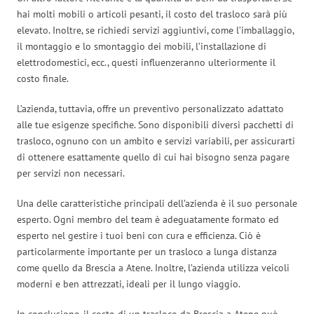
hai molti mobili o articoli pesanti, il costo del trasloco sarà più
elevato. Inoltre, se richiedi servizi aggiuntivi, come l’imballaggio,
il montaggio e lo smontaggio dei mobili, l’installazione di
elettrodomestici, ecc., questi influenzeranno ulteriormente il
costo finale.
L’azienda, tuttavia, offre un preventivo personalizzato adattato
alle tue esigenze specifiche. Sono disponibili diversi pacchetti di
trasloco, ognuno con un ambito e servizi variabili, per assicurarti
di ottenere esattamente quello di cui hai bisogno senza pagare
per servizi non necessari.
Una delle caratteristiche principali dell’azienda è il suo personale
esperto. Ogni membro del team è adeguatamente formato ed
esperto nel gestire i tuoi beni con cura e efficienza. Ciò è
particolarmente importante per un trasloco a lunga distanza
come quello da Brescia a Atene. Inoltre, l’azienda utilizza veicoli
moderni e ben attrezzati, ideali per il lungo viaggio.
In conclusione, il costo di un trasloco da Brescia a Atene può