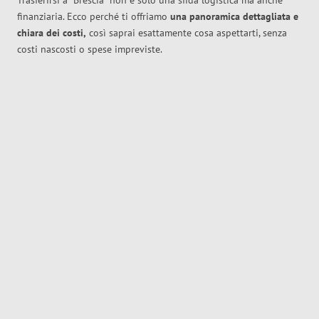
Trasferirsi a
Brescia
non è solo una sfida logistica ma anche
finanziaria. Ecco perché ti offriamo
una panoramica dettagliata e
chiara dei costi,
così saprai esattamente cosa aspettarti, senza
costi nascosti o spese impreviste.