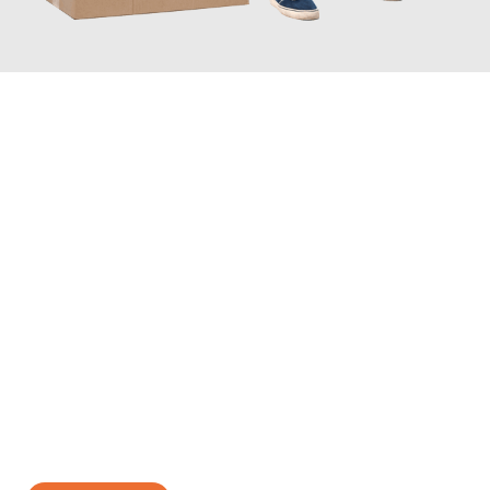
INFORMATI ORA
Scopri con Traslochi Brescia quanto può essere
facile e senza
stress il tuo trasloco a Brescia
. Il nostro team di esperti è pronto
ad assicurarti una transizione senza intoppi nella tua nuova
casa.
Ottieni subito
un'offerta non vincolante
e
risparmia € 100: