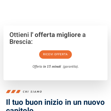
100% non vincolante
– Risposta garantita
entro 15 minuti
.
Ottieni
l' offerta migliore
a
Brescia:
RICEVI OFFERTA
Offerta
in 15 minuti
(garantita).
CHI SIAMO
Il tuo buon inizio in un nuovo
capitolo