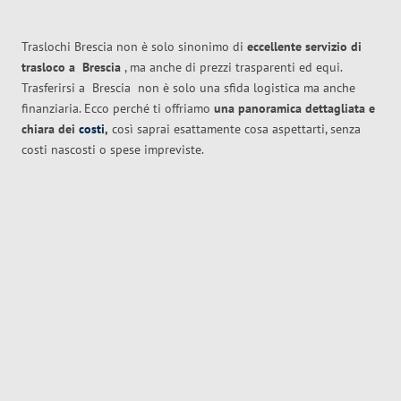
Traslochi Brescia non è solo sinonimo di
eccellente
servizio di
trasloco
a
Brescia
, ma anche di prezzi trasparenti ed equi.
Trasferirsi a
Brescia
non è solo una sfida logistica ma anche
finanziaria. Ecco perché ti offriamo
una panoramica dettagliata e
chiara dei
costi
,
così saprai esattamente cosa aspettarti, senza
costi nascosti o spese impreviste.