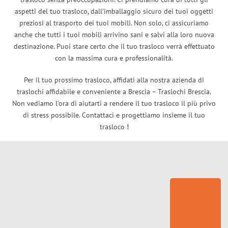
aspetti del tuo trasloco, dall’imballaggio sicuro dei tuoi oggetti
preziosi al trasporto dei tuoi mobili. Non solo, ci assicuriamo
anche che tutti i tuoi mobili arrivino sani e salvi alla loro nuova
destinazione. Puoi stare certo che il tuo trasloco verrà effettuato
con la massima cura e professionalità.
Per il tuo prossimo trasloco, affidati alla nostra azienda di
traslochi affidabile e conveniente a Brescia – Traslochi Brescia.
Non vediamo l’ora di aiutarti a rendere il tuo trasloco il più privo
di stress possibile. Contattaci e progettiamo insieme il tuo
trasloco
!