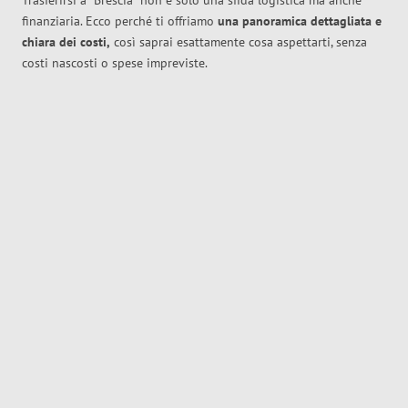
Trasferirsi a
Brescia
non è solo una sfida logistica ma anche
finanziaria. Ecco perché ti offriamo
una panoramica dettagliata e
chiara dei costi,
così saprai esattamente cosa aspettarti, senza
costi nascosti o spese impreviste.