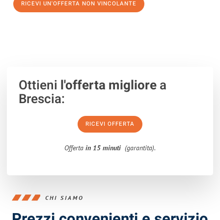
RICEVI UN'OFFERTA NON VINCOLANTE
100% non vincolante – Risposta garantita entro 15 minuti.
Ottieni
l'offerta migliore
a
Brescia:
RICEVI OFFERTA
Offerta
in 15 minuti
(garantita).
CHI SIAMO
Prezzi convenienti e servizio