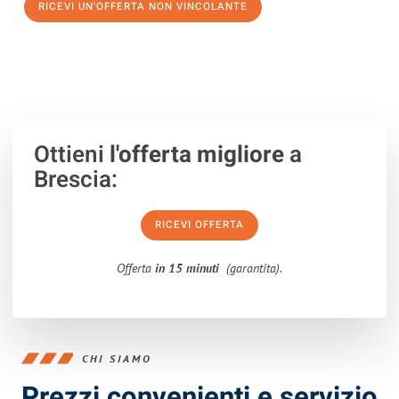
RICEVI UN'OFFERTA NON VINCOLANTE
100% non vincolante – Risposta garantita entro 15 minuti.
Ottieni
l'offerta migliore
a
Brescia:
RICEVI OFFERTA
Offerta
in 15 minuti
(garantita).
CHI SIAMO
Prezzi convenienti e servizio