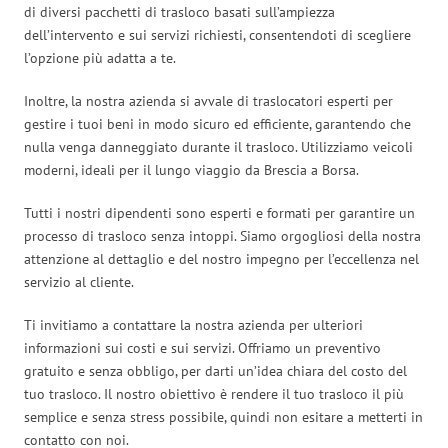
di diversi pacchetti di trasloco basati sull’ampiezza
dell’intervento e sui servizi richiesti, consentendoti di scegliere
l’opzione più adatta a te.
Inoltre, la nostra azienda si avvale di traslocatori esperti per
gestire i tuoi beni in modo sicuro ed efficiente, garantendo che
nulla venga danneggiato durante il trasloco. Utilizziamo veicoli
moderni, ideali per il lungo viaggio da Brescia a Borsa.
Tutti i nostri dipendenti sono esperti e formati per garantire un
processo di trasloco senza intoppi. Siamo orgogliosi della nostra
attenzione al dettaglio e del nostro impegno per l’eccellenza nel
servizio al cliente.
Ti invitiamo a contattare la nostra azienda per ulteriori
informazioni sui costi e sui servizi. Offriamo un preventivo
gratuito e senza obbligo, per darti un’idea chiara del costo del
tuo trasloco. Il nostro obiettivo è rendere il tuo trasloco il più
semplice e senza stress possibile, quindi non esitare a metterti in
contatto con noi.