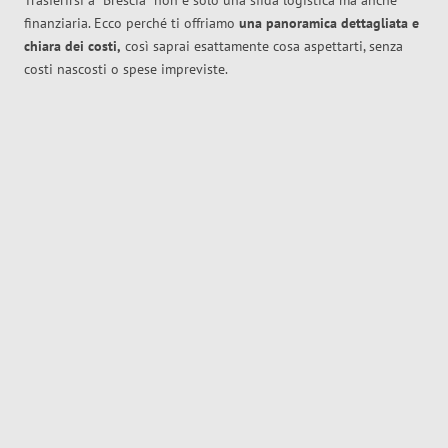
Trasferirsi a
Brescia
non è solo una sfida logistica ma anche
finanziaria. Ecco perché ti offriamo
una panoramica dettagliata e
chiara dei costi,
così saprai esattamente cosa aspettarti, senza
costi nascosti o spese impreviste.