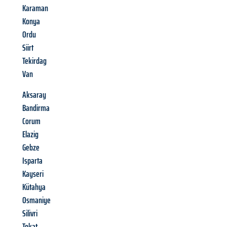
Karaman
Konya
Ordu
Siirt
Tekirdag
Van
Aksaray
Bandirma
Corum
Elazig
Gebze
Isparta
Kayseri
Kütahya
Osmaniye
Silivri
Tokat