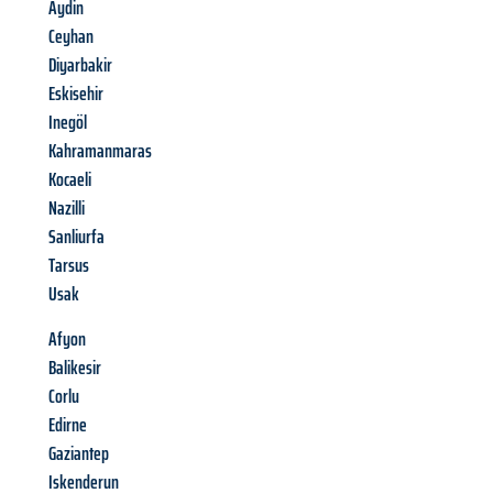
Aydin
Ceyhan
Diyarbakir
Eskisehir
Inegöl
Kahramanmaras
Kocaeli
Nazilli
Sanliurfa
Tarsus
Usak
Afyon
Balikesir
Corlu
Edirne
Gaziantep
Iskenderun