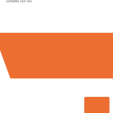
contatto con noi.
Traslochi Brescia in numeri: