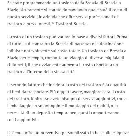
Se state programmando un trasloco dalla Brescia di Brescia a
Elazig, sicuramente vi starete domandando quale sarà il costo di
questo servizio. Un’azienda che offre servizi professionali di
trasloco a prezzi onesti è ‘Traslochi Brescia’.
Il costo di un trasloco può variare in base a diversi fattori. Prima
di tutto, la distanza tra la Brescia di partenza e la destinazione
influisce notevolmente sul costo totale. Un trasloco da Brescia a
Elazig, per esempio, comporta un viaggio di diverse migliaia di
chilometri, il che ovviamente aumenta il costo rispetto a un
trasloco all’interno della stessa città.
Il secondo fattore che incide sul costo del trasloco è la quantità
di beni da trasportare. Più oggetti avete, maggiore sarà il costo
del trasloco. Inoltre, se avete bisogno di servizi aggiuntivi, come
l’imballaggio, lo smontaggio e il montaggio dei mobili, o la
necessità di un deposito temporaneo, questi comporteranno
costi aggiuntivi.
L’azienda offre un preventivo personalizzato in base alle esigenze