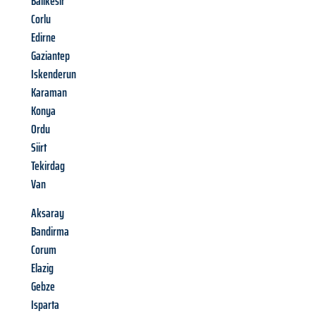
Balikesir
Corlu
Edirne
Gaziantep
Iskenderun
Karaman
Konya
Ordu
Siirt
Tekirdag
Van
Aksaray
Bandirma
Corum
Elazig
Gebze
Isparta