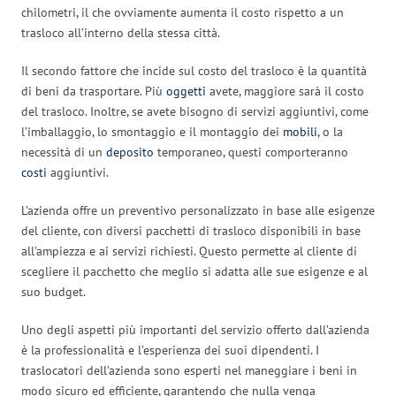
chilometri, il che ovviamente aumenta il costo rispetto a un
trasloco all’interno della stessa città.
Il secondo fattore che incide sul costo del trasloco è la quantità
di beni da trasportare. Più
oggetti
avete, maggiore sarà il costo
del trasloco. Inoltre, se avete bisogno di servizi aggiuntivi, come
l’imballaggio, lo smontaggio e il montaggio dei
mobili
, o la
necessità di un
deposito
temporaneo, questi comporteranno
costi
aggiuntivi.
L’azienda offre un preventivo personalizzato in base alle esigenze
del cliente, con diversi pacchetti di trasloco disponibili in base
all’ampiezza e ai servizi richiesti. Questo permette al cliente di
scegliere il pacchetto che meglio si adatta alle sue esigenze e al
suo budget.
Uno degli aspetti più importanti del servizio offerto dall’azienda
è la professionalità e l’esperienza dei suoi dipendenti. I
traslocatori dell’azienda sono esperti nel maneggiare i beni in
modo sicuro ed efficiente, garantendo che nulla venga