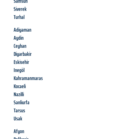
Samsun
Siverek
Turhal
Adiyaman
Aydin
Ceyhan
Diyarbakir
Eskisehir
Inegöl
Kahramanmaras
Kocaeli
Nazilli
Sanliurfa
Tarsus
Usak
Afyon