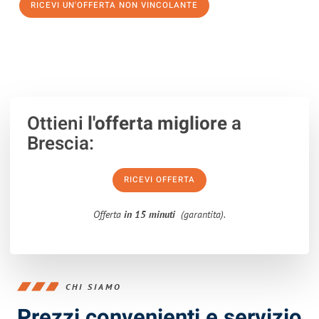
RICEVI UN'OFFERTA NON VINCOLANTE
100% non vincolante – Risposta garantita entro 15 minuti.
Ottieni
l'offerta migliore
a
Brescia:
RICEVI OFFERTA
Offerta
in 15 minuti
(garantita).
CHI SIAMO
Prezzi convenienti e servizio