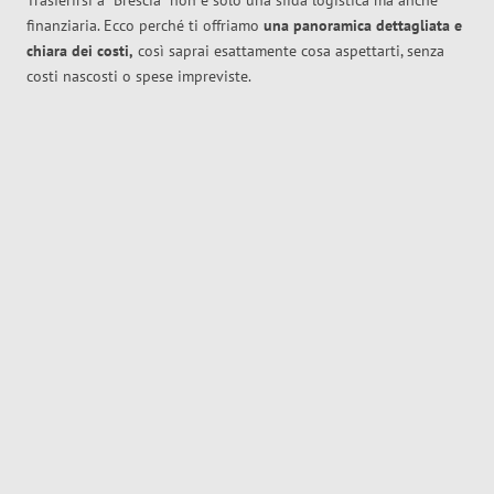
Trasferirsi a
Brescia
non è solo una sfida logistica ma anche
finanziaria. Ecco perché ti offriamo
una panoramica dettagliata e
chiara dei costi,
così saprai esattamente cosa aspettarti, senza
costi nascosti o spese impreviste.