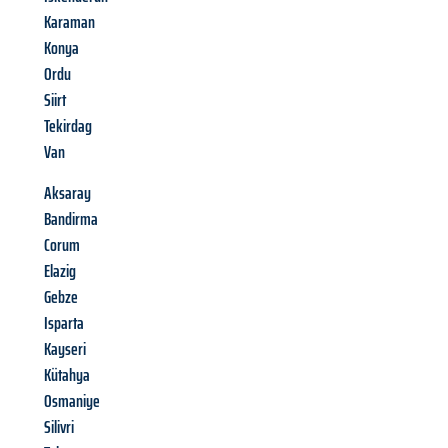
Karaman
Konya
Ordu
Siirt
Tekirdag
Van
Aksaray
Bandirma
Corum
Elazig
Gebze
Isparta
Kayseri
Kütahya
Osmaniye
Silivri