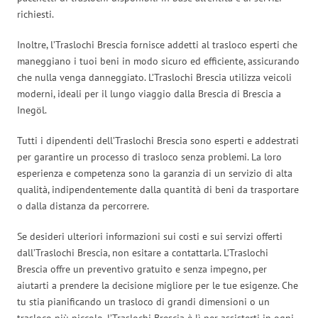
richiesti.
Inoltre, l’Traslochi Brescia fornisce addetti al trasloco esperti che
maneggiano i tuoi beni in modo sicuro ed efficiente, assicurando
che nulla venga danneggiato. L’Traslochi Brescia utilizza veicoli
moderni, ideali per il lungo viaggio dalla Brescia di Brescia a
Inegöl.
Tutti i dipendenti dell’Traslochi Brescia sono esperti e addestrati
per garantire un processo di trasloco senza problemi. La loro
esperienza e competenza sono la garanzia di un servizio di alta
qualità, indipendentemente dalla quantità di beni da trasportare
o dalla distanza da percorrere.
Se desideri ulteriori informazioni sui costi e sui servizi offerti
dall’Traslochi Brescia, non esitare a contattarla. L’Traslochi
Brescia offre un preventivo gratuito e senza impegno, per
aiutarti a prendere la decisione migliore per le tue esigenze. Che
tu stia pianificando un trasloco di grandi dimensioni o un
trasloco più piccolo, l’Traslochi Brescia è lì per assisterti in ogni