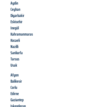
Aydin
Ceyhan
Diyarbakir
Eskisehir
Inegöl
Kahramanmaras
Kocaeli
Nazilli
Sanliurfa
Tarsus
Usak
Afyon
Balikesir
Corlu
Edirne
Gaziantep
Iskenderun