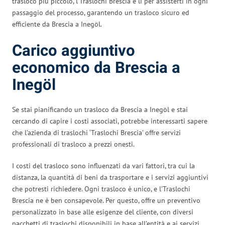
trasloco più piccolo, l’Traslochi Brescia è lì per assisterti in ogni
passaggio del processo, garantendo un trasloco sicuro ed
efficiente da Brescia a Inegöl.
Carico aggiuntivo
economico da Brescia a
Inegöl
Se stai pianificando un trasloco da Brescia a Inegöl e stai
cercando di capire i costi associati, potrebbe interessarti sapere
che l’azienda di traslochi ‘Traslochi Brescia’ offre servizi
professionali di trasloco a prezzi onesti.
I costi del trasloco sono influenzati da vari fattori, tra cui la
distanza, la quantità di beni da trasportare e i servizi aggiuntivi
che potresti richiedere. Ogni trasloco è unico, e l’Traslochi
Brescia ne è ben consapevole. Per questo, offre un preventivo
personalizzato in base alle esigenze del cliente, con diversi
pacchetti di traslochi disponibili in base all’entità e ai servizi