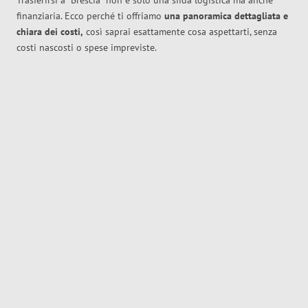
Trasferirsi a
Brescia
non è solo una sfida logistica ma anche
finanziaria. Ecco perché ti offriamo
una panoramica dettagliata e
chiara dei costi,
così saprai esattamente cosa aspettarti, senza
costi nascosti o spese impreviste.