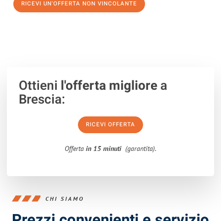
RICEVI UN'OFFERTA NON VINCOLANTE
100% non vincolante – Risposta garantita entro 15 minuti.
Ottieni
l'offerta migliore
a
Brescia:
RICEVI OFFERTA
Offerta
in 15 minuti
(garantita).
CHI SIAMO
Prezzi convenienti e servizio