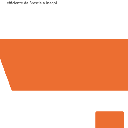
efficiente da Brescia a Inegöl.
Traslochi Brescia in numeri: