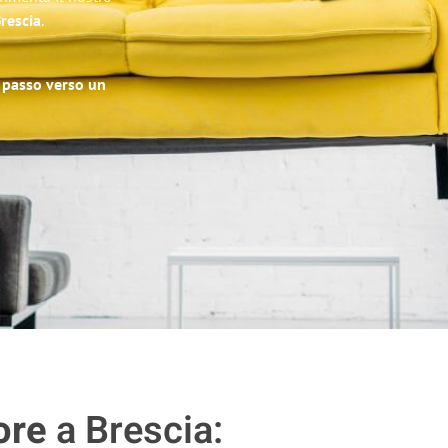
Brescia
.
o passo verso un
ore
a Brescia: