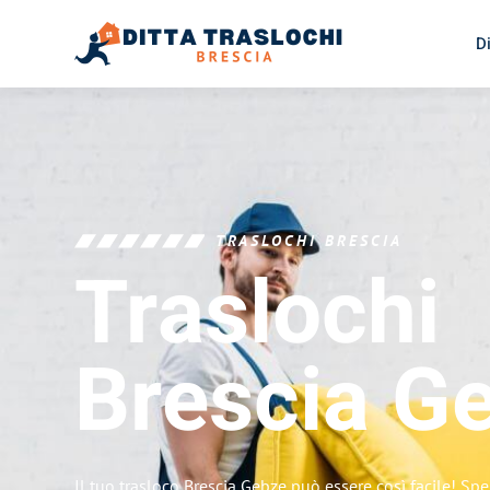
D
TRASLOCHI BRESCIA
Traslochi
Brescia
G
Il tuo trasloco Brescia Gebze può essere così facile! Spe