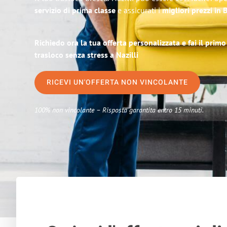
servizio di prima classe
e assicurati i
migliori prezzi in 
Richiedo ora la tua offerta personalizzata e fai il prim
trasloco senza stress a Nazilli
RICEVI UN'OFFERTA NON VINCOLANTE
100% non vincolante – Risposta garantita entro 15 minuti.