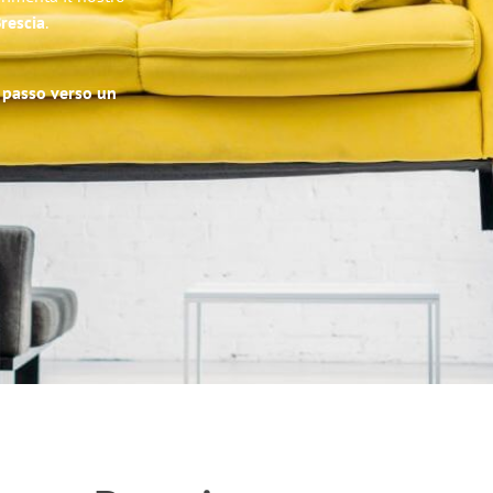
Brescia
.
o passo verso un