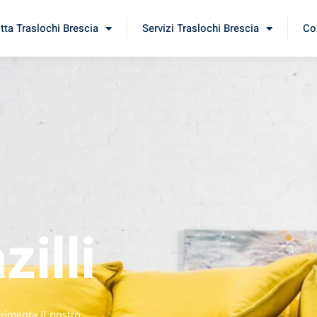
itta Traslochi Brescia
Servizi Traslochi Brescia
Cos
zilli
erimenta il nostro