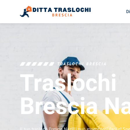
D
TRASLOCHI BRESCIA
Traslochi
Brescia
Na
Il tuo trasloco Brescia Nazilli può essere così facile! Sp