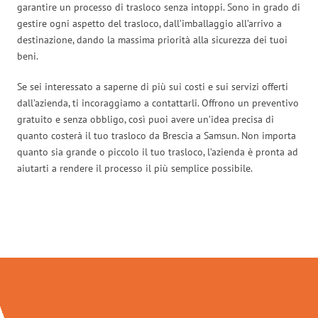
garantire un processo di trasloco senza intoppi. Sono in grado di
gestire ogni aspetto del trasloco, dall’imballaggio all’arrivo a
destinazione, dando la massima priorità alla sicurezza dei tuoi
beni.
Se sei interessato a saperne di più sui costi e sui servizi offerti
dall’azienda, ti incoraggiamo a contattarli. Offrono un preventivo
gratuito e senza obbligo, così puoi avere un’idea precisa di
quanto costerà il tuo trasloco da Brescia a Samsun. Non importa
quanto sia grande o piccolo il tuo trasloco, l’azienda è pronta ad
aiutarti a rendere il processo il più semplice possibile.
Traslochi Brescia in numeri: