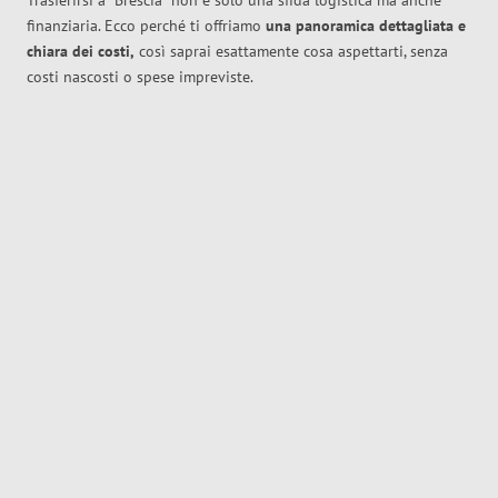
Trasferirsi a
Brescia
non è solo una sfida logistica ma anche
finanziaria. Ecco perché ti offriamo
una panoramica dettagliata e
chiara dei costi,
così saprai esattamente cosa aspettarti, senza
costi nascosti o spese impreviste.