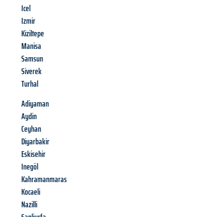
Icel
Izmir
Kiziltepe
Manisa
Samsun
Siverek
Turhal
Adiyaman
Aydin
Ceyhan
Diyarbakir
Eskisehir
Inegöl
Kahramanmaras
Kocaeli
Nazilli