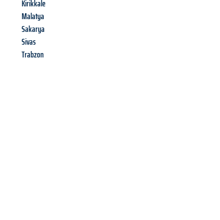
Kirikkale
Malatya
Sakarya
Sivas
Trabzon
Richiedi ora la tua
offerta
al
miglior
prezzo !
Inviateci adesso la vostra richiesta non vincolante e
assicuratevi la vostra
offerta di trasloco per le vostre esigenze
a Brescia
al miglior prezzo! Approfitta dell’occasione per
un
trasloco senza stress
e con il massimo comfort: