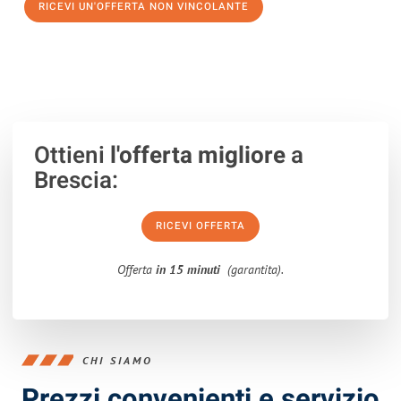
RICEVI UN'OFFERTA NON VINCOLANTE
100% non vincolante – Risposta garantita entro 15 minuti.
Ottieni
l'offerta migliore
a
Brescia:
RICEVI OFFERTA
Offerta
in 15 minuti
(garantita).
CHI SIAMO
Prezzi convenienti e servizio