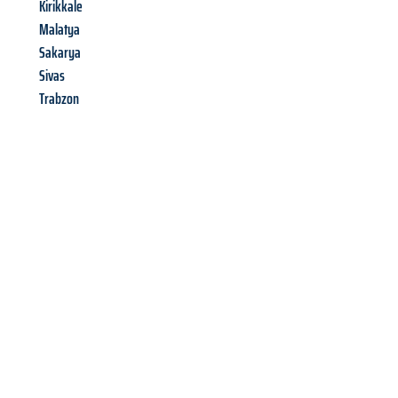
Kirikkale
Malatya
Sakarya
Sivas
Trabzon
Richiedi ora la tua
offerta
al
miglior
prezzo !
Inviateci adesso la vostra richiesta non vincolante e
assicuratevi la vostra
offerta di trasloco per le vostre esigenze
a Brescia
al miglior prezzo! Approfitta dell’occasione per
un
trasloco senza stress
e con il massimo comfort: