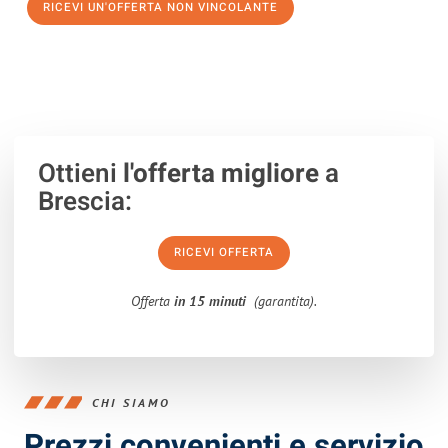
RICEVI UN'OFFERTA NON VINCOLANTE
100% non vincolante – Risposta garantita entro 15 minuti.
Ottieni
l'offerta migliore
a
Brescia:
RICEVI OFFERTA
Offerta
in 15 minuti
(garantita).
CHI SIAMO
Prezzi convenienti e servizio