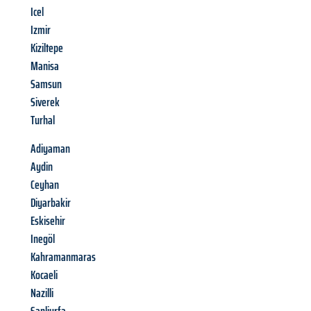
Icel
Izmir
Kiziltepe
Manisa
Samsun
Siverek
Turhal
Adiyaman
Aydin
Ceyhan
Diyarbakir
Eskisehir
Inegöl
Kahramanmaras
Kocaeli
Nazilli