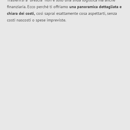
Trasferirsi a
Brescia
non è solo una sfida logistica ma anche
finanziaria. Ecco perché ti offriamo
una panoramica dettagliata e
chiara dei costi,
così saprai esattamente cosa aspettarti, senza
costi nascosti o spese impreviste.