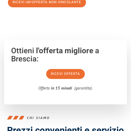
RICEVI UN'OFFERTA NON VINCOLANTE
100% non vincolante – Risposta garantita entro 15 minuti.
Ottieni
l'offerta migliore
a
Brescia:
RICEVI OFFERTA
Offerta
in 15 minuti
(garantita).
CHI SIAMO
Prezzi convenienti e servizio