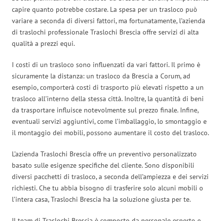
capire quanto potrebbe costare. La spesa per un trasloco può
variare a seconda di diversi fattori, ma fortunatamente, l’azienda
di traslochi professionale Traslochi Brescia offre servizi di alta
qualità a prezzi equi.
I costi di un trasloco sono influenzati da vari fattori. Il primo è
sicuramente la distanza: un trasloco da Brescia a Corum, ad
esempio, comporterà costi di trasporto più elevati rispetto a un
trasloco all’interno della stessa città. Inoltre, la quantità di beni
da trasportare influisce notevolmente sul prezzo finale. Infine,
eventuali servizi aggiuntivi, come l’imballaggio, lo smontaggio e
il montaggio dei mobili, possono aumentare il costo del trasloco.
L’azienda Traslochi Brescia offre un preventivo personalizzato
basato sulle esigenze specifiche del cliente. Sono disponibili
diversi pacchetti di trasloco, a seconda dell’ampiezza e dei servizi
richiesti. Che tu abbia bisogno di trasferire solo alcuni mobili o
l’intera casa, Traslochi Brescia ha la soluzione giusta per te.
Il team di Traslochi Brescia è composto da personale esperto e