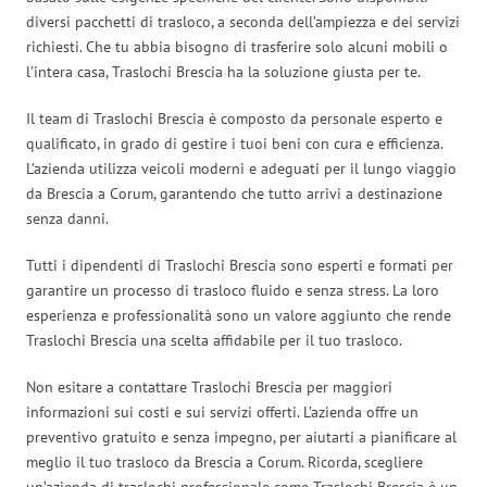
diversi pacchetti di trasloco, a seconda dell’ampiezza e dei servizi
richiesti. Che tu abbia bisogno di trasferire solo alcuni mobili o
l’intera casa, Traslochi Brescia ha la soluzione giusta per te.
Il team di Traslochi Brescia è composto da personale esperto e
qualificato, in grado di gestire i tuoi beni con cura e efficienza.
L’azienda utilizza veicoli moderni e adeguati per il lungo viaggio
da Brescia a Corum, garantendo che tutto arrivi a destinazione
senza danni.
Tutti i dipendenti di Traslochi Brescia sono esperti e formati per
garantire un processo di trasloco fluido e senza stress. La loro
esperienza e professionalità sono un valore aggiunto che rende
Traslochi Brescia una scelta affidabile per il tuo trasloco.
Non esitare a contattare Traslochi Brescia per maggiori
informazioni sui costi e sui servizi offerti. L’azienda offre un
preventivo gratuito e senza impegno, per aiutarti a pianificare al
meglio il tuo trasloco da Brescia a Corum. Ricorda, scegliere
un’azienda di traslochi professionale come Traslochi Brescia è un