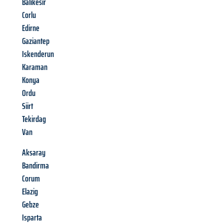
Balikesir
Corlu
Edirne
Gaziantep
Iskenderun
Karaman
Konya
Ordu
Siirt
Tekirdag
Van
Aksaray
Bandirma
Corum
Elazig
Gebze
Isparta