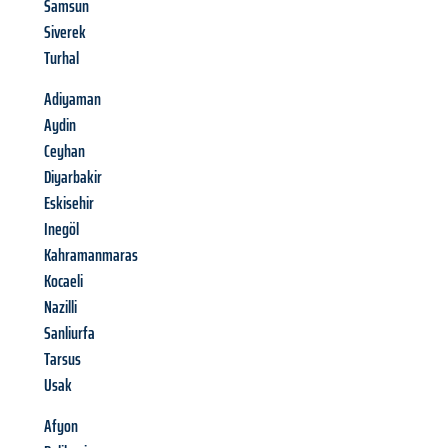
Samsun
Siverek
Turhal
Adiyaman
Aydin
Ceyhan
Diyarbakir
Eskisehir
Inegöl
Kahramanmaras
Kocaeli
Nazilli
Sanliurfa
Tarsus
Usak
Afyon