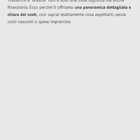
Trasferirsi a
Brescia
non è solo una sfida logistica ma anche
finanziaria. Ecco perché ti offriamo
una panoramica dettagliata e
chiara dei costi,
così saprai esattamente cosa aspettarti, senza
costi nascosti o spese impreviste.