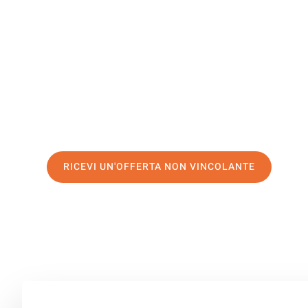
Adiyaman
Il tuo trasloco Brescia Adiyaman può essere così facile!
servizio di prima classe
e assicurati i
migliori prezzi in 
Richiedo ora la tua offerta personalizzata e fai il prim
trasloco senza stress a Adiyaman
RICEVI UN'OFFERTA NON VINCOLANTE
100% non vincolante – Risposta garantita entro 15 minuti.