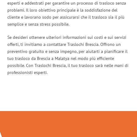
esperti e addestrati per garantire un processo di trasloco senza
problemi. Il loro obiettivo principale è la soddisfazione del
cliente e lavorano sodo per assicurarsi che il trasloco sia il più
semplice e senza stress possibile.
Se desideri ottenere ulteriori informazioni sui costi e sui servizi
offerti, ti invitiamo a contattare Traslochi Brescia. Offrono un
preventivo gratuito e senza impegno, per aiutarti a pianificare il
tuo trasloco da Brescia a Malatya nel modo più efficiente
possibile. Con Traslochi Brescia, il tuo trasloco sarà nelle mani di
professionisti esperti.
Traslochi Brescia in numeri: