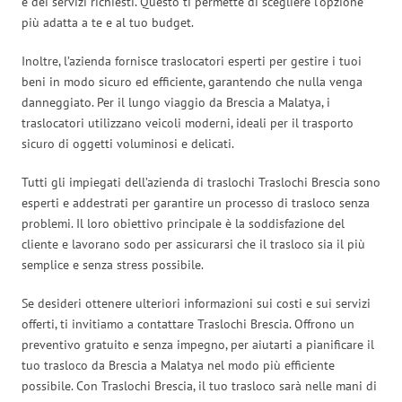
e dei servizi richiesti. Questo ti permette di scegliere l’opzione
più adatta a te e al tuo budget.
Inoltre, l’azienda fornisce traslocatori esperti per gestire i tuoi
beni in modo sicuro ed efficiente, garantendo che nulla venga
danneggiato. Per il lungo viaggio da Brescia a Malatya, i
traslocatori utilizzano veicoli moderni, ideali per il trasporto
sicuro di oggetti voluminosi e delicati.
Tutti gli impiegati dell’azienda di traslochi Traslochi Brescia sono
esperti e addestrati per garantire un processo di trasloco senza
problemi. Il loro obiettivo principale è la soddisfazione del
cliente e lavorano sodo per assicurarsi che il trasloco sia il più
semplice e senza stress possibile.
Se desideri ottenere ulteriori informazioni sui costi e sui servizi
offerti, ti invitiamo a contattare Traslochi Brescia. Offrono un
preventivo gratuito e senza impegno, per aiutarti a pianificare il
tuo trasloco da Brescia a Malatya nel modo più efficiente
possibile. Con Traslochi Brescia, il tuo trasloco sarà nelle mani di