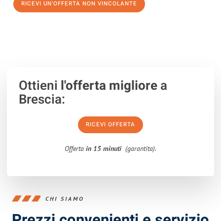
RICEVI UN'OFFERTA NON VINCOLANTE
100% non vincolante – Risposta garantita entro 15 minuti.
Ottieni
l'offerta migliore
a
Brescia:
RICEVI OFFERTA
Offerta
in 15 minuti
(garantita).
CHI SIAMO
Prezzi convenienti e servizio