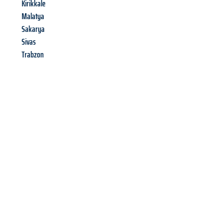
Kirikkale
Malatya
Sakarya
Sivas
Trabzon
Richiedi ora la tua
offerta
al
miglior
prezzo !
Inviateci adesso la vostra richiesta non vincolante e
assicuratevi la vostra
offerta di trasloco per le vostre esigenze
a Brescia
al miglior prezzo! Approfitta dell’occasione per
un
trasloco senza stress
e con il massimo comfort: