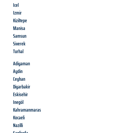
Icel
Izmir
Kiziltepe
Manisa
Samsun
Siverek
Turhal
Adiyaman
Aydin
Ceyhan
Diyarbakir
Eskisehir
Inegöl
Kahramanmaras
Kocaeli
Nazilli