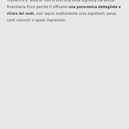
Trasferirsi a
Brescia
non è solo una sfida logistica ma anche
finanziaria. Ecco perché ti offriamo
una panoramica dettagliata e
chiara dei costi,
così saprai esattamente cosa aspettarti, senza
costi nascosti o spese impreviste.