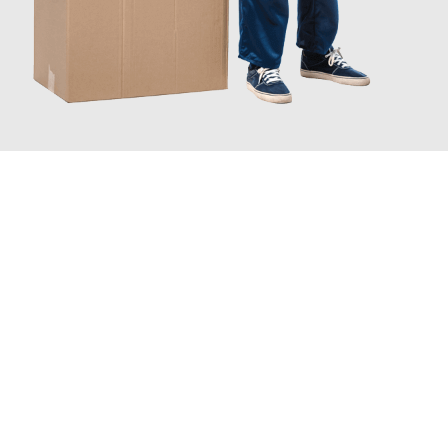
INFORMATI ORA
Sperimenta con Traslochi Brescia quanto può essere
semplice e
senza stress
fare un trasloco per Piccoli traslochi . Il nostro team
di esperti è pronto a garantire un processo liscio per te.