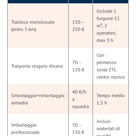
Include 1
furgone 12
Trasloco monolocale
150 –
m³, 2
(entro 5 km)
250 €
operatori,
max 3 h
Con
70 –
permesso
Trasporto singolo divano
120 €
sosta ZTL
centro storico
40 €/h
Smontaggio+rimontaggio
Tempo medio
a
armadio
1,5 h
squadra
Inclusi
Imballaggio
50 –
materiali di
professionale
150 €
qualità