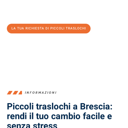
Ottieni subito un'offerta non vincolante
e
risparmia € 100:
LA TUA RICHIESTA DI PICCOLI TRASLOCHI
0299948957
INFORMAZIONI
Piccoli traslochi a Brescia:
rendi il tuo cambio facile e
senza stress