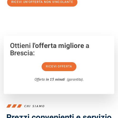
RICEVI UN'OFFERTA NON VINCOLANTE
100% non vincolante – Risposta garantita entro 15 minuti.
Ottieni
l'offerta migliore
a
Brescia:
RICEVI OFFERTA
Offerta
in 15 minuti
(garantita).
CHI SIAMO
Prezzi convenienti e servizio