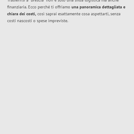
Trasferirsi a
Brescia
non è solo una sfida logistica ma anche
finanziaria. Ecco perché ti offriamo
una panoramica dettagliata e
chiara dei costi,
così saprai esattamente cosa aspettarti, senza
costi nascosti o spese impreviste.