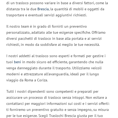
di un trasloco possono variare in base a diversi fattori, come la
distanza tra le due
Brescia
, la quantità di mobili e oggetti da
trasportare e eventuali servizi aggiuntivi richiesti.
Il nostro team è in grado di fornirti un preventivo
personalizzato, adattato alle tue esigenze specifiche. Offriamo
diversi pacchetti di trasloco in base alla portata e ai servizi
richiesti, in modo da soddisfare al meglio le tue necessità.
I nostri addetti al trasloco sono esperti e formati per gestire i
tuoi
beni
in modo sicuro ed efficiente, garantendo che nulla
venga danneggiato durante il trasporto. Utilizziamo veicoli
moderni e attrezzature all’avanguardia, ideali per il lungo
viaggio da Roma a Coriza.
Tutti i nostri dipendenti sono competenti e preparati per
assicurare un processo di trasloco senza intoppi. Non esitare a
contattarci per maggiori informazioni sui costi e i servizi offerti:
ti forniremo un preventivo gratuito e senza impegno, su misura
per le tue esigenze. Scegli Traslochi Brescia giusta per il tuo