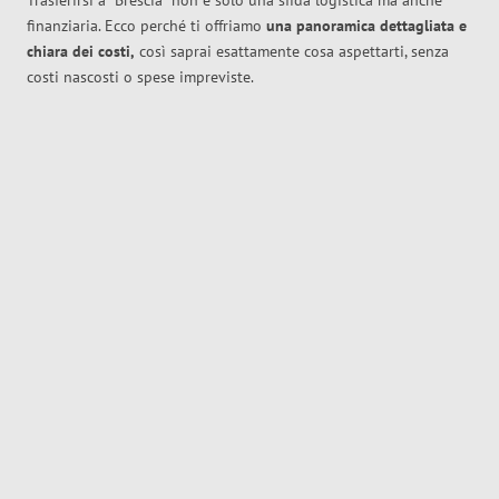
Trasferirsi a
Brescia
non è solo una sfida logistica ma anche
finanziaria. Ecco perché ti offriamo
una panoramica dettagliata e
chiara dei costi,
così saprai esattamente cosa aspettarti, senza
costi nascosti o spese impreviste.