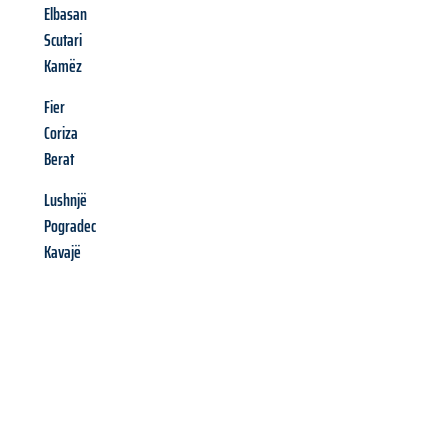
Elbasan
Scutari
Kamëz
Fier
Coriza
Berat
Lushnjë
Pogradec
Kavajë
Richiedi ora la tua
offerta
al
miglior