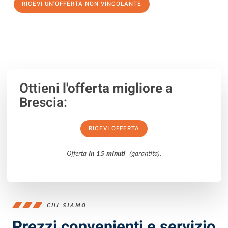
RICEVI UN'OFFERTA NON VINCOLANTE
100% non vincolante – Risposta garantita entro 15 minuti.
Ottieni
l'offerta migliore
a
Brescia:
RICEVI OFFERTA
Offerta
in 15 minuti
(garantita).
CHI SIAMO
Prezzi convenienti e servizio