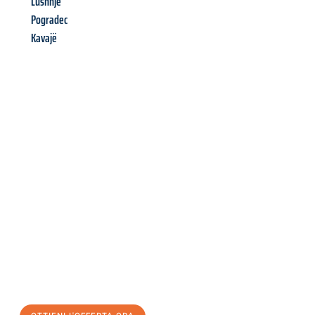
Lushnjë
Pogradec
Kavajë
Richiedi ora la tua
offerta
al
miglior
prezzo !
Inviateci adesso la vostra richiesta non vincolante e
assicuratevi la vostra
offerta di trasloco per le vostre esigenze
a Brescia
al miglior prezzo! Approfitta dell’occasione per
un
trasloco senza stress
e con il massimo comfort: