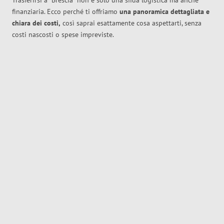
Trasferirsi a
Brescia
non è solo una sfida logistica ma anche
finanziaria. Ecco perché ti offriamo
una panoramica dettagliata e
chiara dei costi,
così saprai esattamente cosa aspettarti, senza
costi nascosti o spese impreviste.