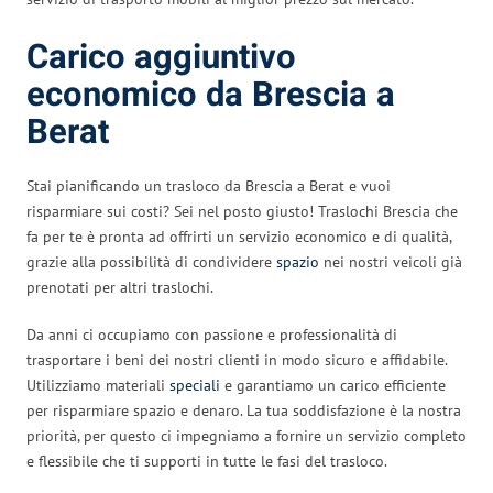
Carico aggiuntivo
economico da Brescia a
Berat
Stai pianificando un trasloco da Brescia a Berat e vuoi
risparmiare sui costi? Sei nel posto giusto! Traslochi Brescia che
fa per te è pronta ad offrirti un servizio economico e di qualità,
grazie alla possibilità di condividere
spazio
nei nostri veicoli già
prenotati per altri traslochi.
Da anni ci occupiamo con passione e professionalità di
trasportare i beni dei nostri clienti in modo sicuro e affidabile.
Utilizziamo materiali
speciali
e garantiamo un carico efficiente
per risparmiare spazio e denaro. La tua soddisfazione è la nostra
priorità, per questo ci impegniamo a fornire un servizio completo
e flessibile che ti supporti in tutte le fasi del trasloco.