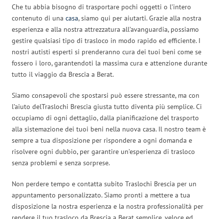
Che tu abbia bisogno di trasportare pochi oggetti o l’intero
contenuto di una
casa
, siamo qui per aiutarti. Grazie alla nostra
esperienza e alla nostra attrezzatura all’avanguardia, possiamo
gestire qualsiasi tipo di trasloco in modo rapido ed efficiente. I
nostri autisti esperti si prenderanno cura dei tuoi beni come se
fossero i loro, garantendoti la massima cura e attenzione durante
tutto il viaggio da Brescia a Berat.
Siamo consapevoli che spostarsi può essere stressante, ma con
l’aiuto delTraslochi Brescia giusta tutto diventa più semplice. Ci
occupiamo di ogni dettaglio, dalla pianificazione del trasporto
alla sistemazione dei tuoi beni nella nuova casa. Il nostro team è
sempre a tua disposizione per rispondere a ogni domanda e
risolvere ogni dubbio, per garantire un’esperienza di trasloco
senza problemi e senza sorprese.
Non perdere tempo e contatta subito Traslochi Brescia per un
appuntamento personalizzato. Siamo pronti a mettere a tua
disposizione la nostra esperienza e la nostra professionalità per
rendere il tuo trasloco da Brescia a Berat semplice, veloce ed