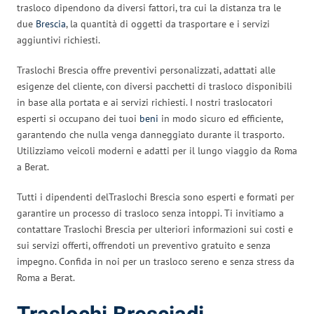
trasloco dipendono da diversi fattori, tra cui la distanza tra le
due
Brescia
, la quantità di oggetti da trasportare e i servizi
aggiuntivi richiesti.
Traslochi Brescia offre preventivi personalizzati, adattati alle
esigenze del cliente, con diversi pacchetti di trasloco disponibili
in base alla portata e ai servizi richiesti. I nostri traslocatori
esperti si occupano dei tuoi
beni
in modo sicuro ed efficiente,
garantendo che nulla venga danneggiato durante il trasporto.
Utilizziamo veicoli moderni e adatti per il lungo viaggio da Roma
a Berat.
Tutti i dipendenti delTraslochi Brescia sono esperti e formati per
garantire un processo di trasloco senza intoppi. Ti invitiamo a
contattare Traslochi Brescia per ulteriori informazioni sui costi e
sui servizi offerti, offrendoti un preventivo gratuito e senza
impegno. Confida in noi per un trasloco sereno e senza stress da
Roma a Berat.