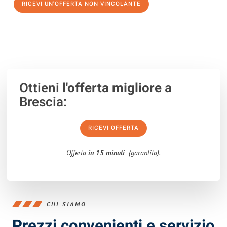
RICEVI UN'OFFERTA NON VINCOLANTE
100% non vincolante – Risposta garantita entro 15 minuti.
Ottieni
l'offerta migliore
a
Brescia:
RICEVI OFFERTA
Offerta
in 15 minuti
(garantita).
CHI SIAMO
Prezzi convenienti e servizio