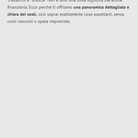
Trasferirsi a
Brescia
non è solo una sfida logistica ma anche
finanziaria. Ecco perché ti offriamo
una panoramica dettagliata e
chiara dei costi,
così saprai esattamente cosa aspettarti, senza
costi nascosti o spese impreviste.