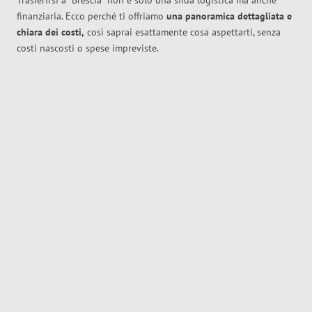
Trasferirsi a
Brescia
non è solo una sfida logistica ma anche
finanziaria. Ecco perché ti offriamo
una panoramica dettagliata e
chiara dei costi,
così saprai esattamente cosa aspettarti, senza
costi nascosti o spese impreviste.