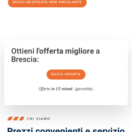
RICEVI UN'OFFERTA NON VINCOLANTE
100% non vincolante – Risposta garantita entro 15 minuti.
Ottieni
l'offerta migliore
a
Brescia:
RICEVI OFFERTA
Offerta
in 15 minuti
(garantita).
CHI SIAMO
Prezzi convenienti e servizio