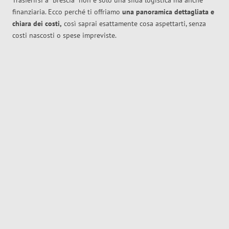
Trasferirsi a
Brescia
non è solo una sfida logistica ma anche
finanziaria. Ecco perché ti offriamo
una panoramica dettagliata e
chiara dei costi,
così saprai esattamente cosa aspettarti, senza
costi nascosti o spese impreviste.