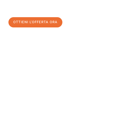
un
trasloco senza stress
e con il massimo comfort:
OTTIENI L'OFFERTA ORA