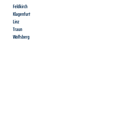
Feldkirch
Klagenfurt
Linz
Traun
Wolfsberg
Richiedi ora la tua
offerta
al
miglior
prezzo !
Inviateci adesso la vostra richiesta non vincolante e
assicuratevi la vostra
offerta di trasloco per le vostre esigenze
a Brescia
al miglior prezzo! Approfitta dell’occasione per