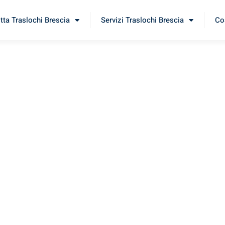
itta Traslochi Brescia
Servizi Traslochi Brescia
Cos
az
imenta il nostro
servizio