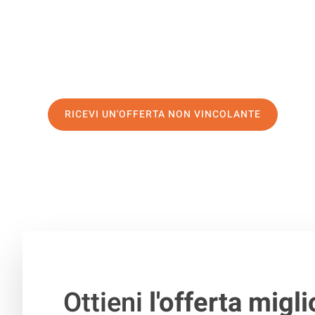
di prima classe
e assicurati i
migliori prezzi in Brescia
.
Richiedo ora la tua offerta personalizzata e fai il prim
trasloco senza stress a Graz
RICEVI UN'OFFERTA NON VINCOLANTE
100% non vincolante – Risposta garantita entro 15 minuti.
Ottieni
l'offerta migli