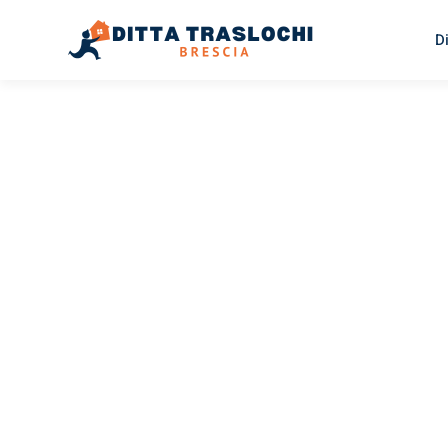
D
TRASLOCHI BRESCIA
Traslochi
Brescia
Gr
Il tuo trasloco Brescia Graz può essere così facile! Sper