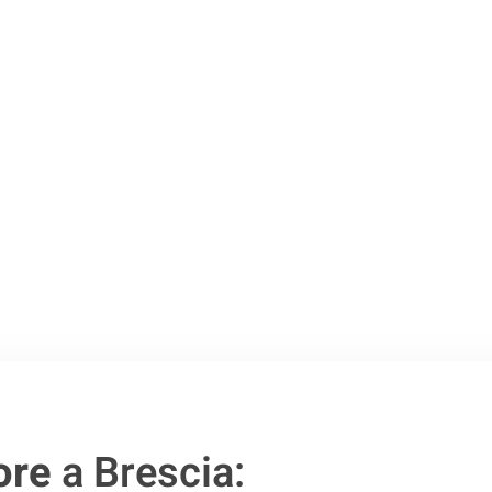
o passo verso un
ore
a Brescia: