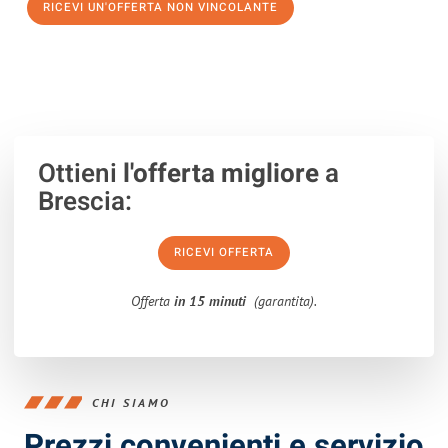
RICEVI UN'OFFERTA NON VINCOLANTE
100% non vincolante – Risposta garantita entro 15 minuti.
Ottieni
l'offerta migliore
a
Brescia:
RICEVI OFFERTA
Offerta
in 15 minuti
(garantita).
CHI SIAMO
Prezzi convenienti e servizio