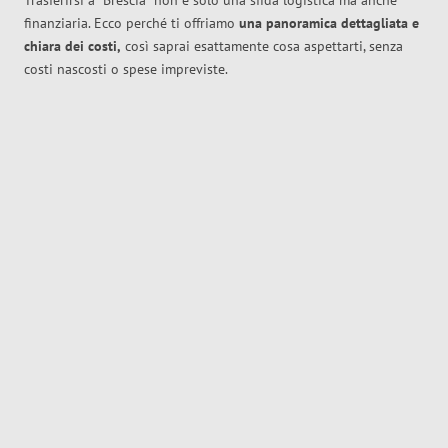
Trasferirsi a
Brescia
non è solo una sfida logistica ma anche
finanziaria. Ecco perché ti offriamo
una panoramica dettagliata e
chiara dei costi,
così saprai esattamente cosa aspettarti, senza
costi nascosti o spese impreviste.