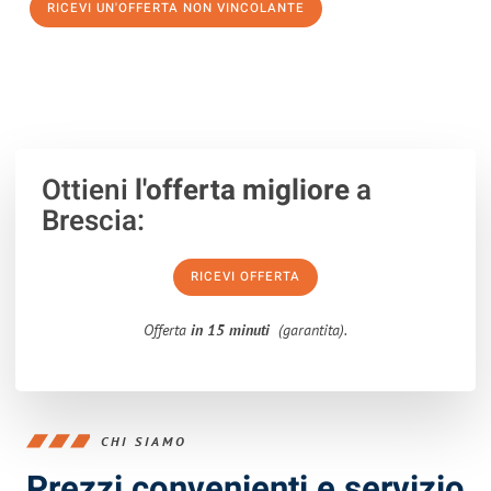
RICEVI UN'OFFERTA NON VINCOLANTE
100% non vincolante – Risposta garantita entro 15 minuti.
Ottieni
l'offerta migliore
a
Brescia:
RICEVI OFFERTA
Offerta
in 15 minuti
(garantita).
CHI SIAMO
Prezzi convenienti e servizio