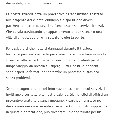
dei mobili, possono influire sul prezzo.
La nostra azienda offre un preventivo personalizzato, adattato
alle esigenze del cliente. Abbiamo a disposizione diversi
pacchetti di trasloco, basati sull’ampiezza e sui servizi richiesti.
Che tu stia traslocando un appartamento di due stanze o una
villa di cinque, abbiamo la soluzione giusta per te.
Per assicurarci che nulla si danneggi durante il trasloco,
forniamo personale esperto per maneggiare i tuoi beni in modo
sicuro ed efficiente. Utilizziamo veicoli moderni, ideali per il
lungo viaggio da Brescia a Esbjerg. Tutti i nostri dipendenti
sono esperti e formati per garantire un processo di trasloco
senza problemi.
Se hai bisogno di ulteriori informazioni sui costi e sui servizi, ti
invitiamo a contattare la nostra azienda. Siamo felici di offrirti un
preventivo gratuito e senza impegno. Ricorda, un trasloco non
deve essere necessariamente stressante. Con il giusto supporto e
la giusta pianificazione, può diventare un’opportunità per un