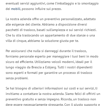
eventuali servizi aggiuntivi, come l’imballaggio e lo smontaggio
dei
mobili
, possono influire sul prezzo.
La nostra azienda offre un preventivo personalizzato, adattato
alle esigenze del cliente. Abbiamo a disposizione diversi
pacchetti di trasloco, basati sull’ampiezza e sui servizi richiesti.
Che tu stia traslocando un appartamento di due stanze o una
villa di cinque, abbiamo la soluzione giusta per te.
Per assicurarci che nulla si danneggi durante il trasloco,
forniamo personale esperto per maneggiare i tuoi beni in modo
sicuro ed efficiente. Utilizziamo veicoli moderni, ideali per il
lungo viaggio da Brescia a Esbjerg. Tutti i nostri dipendenti
sono esperti e formati per garantire un processo di trasloco
senza problemi.
Se hai bisogno di ulteriori informazioni sui costi e sui servizi, ti
invitiamo a contattare la nostra azienda. Siamo felici di offrirti un
preventivo gratuito e senza impegno. Ricorda, un trasloco non
deve essere necessariamente stressante. Con il giusto supporto e