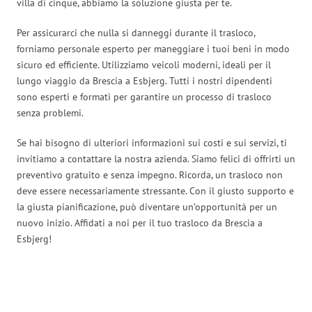
villa di cinque, abbiamo la soluzione giusta per te.
Per assicurarci che nulla si danneggi durante il trasloco,
forniamo personale esperto per maneggiare i tuoi beni in modo
sicuro ed efficiente. Utilizziamo veicoli moderni, ideali per il
lungo viaggio da Brescia a Esbjerg. Tutti i nostri dipendenti
sono esperti e formati per garantire un processo di trasloco
senza problemi.
Se hai bisogno di ulteriori informazioni sui costi e sui servizi, ti
invitiamo a contattare la nostra azienda. Siamo felici di offrirti un
preventivo gratuito e senza impegno. Ricorda, un trasloco non
deve essere necessariamente stressante. Con il giusto supporto e
la giusta pianificazione, può diventare un’opportunità per un
nuovo inizio. Affidati a noi per il tuo trasloco da Brescia a
Esbjerg!
Traslochi Brescia in numeri: