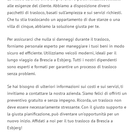
alle esigenze del cliente. Abbiamo a disposizione diversi
pacchetti di trasloco, basati sull’ampiezza e sui servizi richiesti.
Che tu stia traslocando un appartamento di due stanze o una
villa di cinque, abbiamo la soluzione giusta per te.
Per assicurarci che nulla si danneggi durante il trasloco,
forniamo personale esperto per maneggiare i tuoi beni in modo
sicuro ed efficiente. Utilizziamo veicoli moderni, ideali per il
lungo viaggio da Brescia a Esbjerg. Tutti i nostri dipendenti
sono esperti e formati per garantire un processo di trasloco
senza problemi.
Se hai bisogno di ulteriori informazioni sui costi e sui servizi, ti
invitiamo a contattare la nostra azienda. Siamo felici di offrirti un
preventivo gratuito e senza impegno. Ricorda, un trasloco non
deve essere necessariamente stressante. Con il giusto supporto e
la giusta pianificazione, può diventare un’opportunità per un
nuovo inizio. Affidati a noi per il tuo trasloco da Brescia a
Esbjerg!