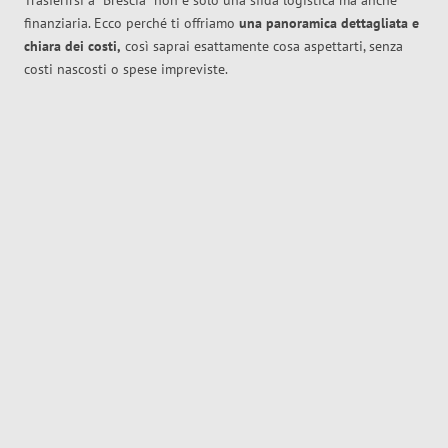
Trasferirsi a
Brescia
non è solo una sfida logistica ma anche
finanziaria. Ecco perché ti offriamo
una panoramica dettagliata e
chiara dei costi,
così saprai esattamente cosa aspettarti, senza
costi nascosti o spese impreviste.