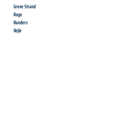
Greve Strand
Koge
Randers
Vejle
Richiedi ora la tua
offerta
al
miglior
prezzo !
Inviateci adesso la vostra richiesta non vincolante e
assicuratevi la vostra
offerta di trasloco per le vostre esigenze
a Brescia
al miglior prezzo! Approfitta dell’occasione per
un
trasloco senza stress
e con il massimo comfort: