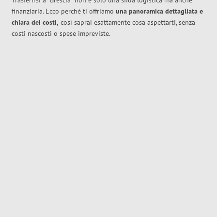
Trasferirsi a
Brescia
non è solo una sfida logistica ma anche
finanziaria. Ecco perché ti offriamo
una panoramica dettagliata e
chiara dei costi,
così saprai esattamente cosa aspettarti, senza
costi nascosti o spese impreviste.