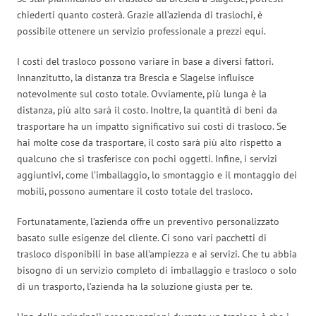
chiederti quanto costerà. Grazie all’azienda di traslochi, è
possibile ottenere un servizio professionale a prezzi equi.
I costi del trasloco possono variare in base a diversi fattori.
Innanzitutto, la distanza tra Brescia e Slagelse influisce
notevolmente sul costo totale. Ovviamente, più lunga è la
distanza, più alto sarà il costo. Inoltre, la quantità di beni da
trasportare ha un impatto significativo sui costi di trasloco. Se
hai molte cose da trasportare, il costo sarà più alto rispetto a
qualcuno che si trasferisce con pochi oggetti. Infine, i servizi
aggiuntivi, come l’imballaggio, lo smontaggio e il montaggio dei
mobili, possono aumentare il costo totale del trasloco.
Fortunatamente, l’azienda offre un preventivo personalizzato
basato sulle esigenze del cliente. Ci sono vari pacchetti di
trasloco disponibili in base all’ampiezza e ai servizi. Che tu abbia
bisogno di un servizio completo di imballaggio e trasloco o solo
di un trasporto, l’azienda ha la soluzione giusta per te.