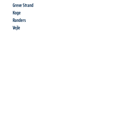
Greve Strand
Koge
Randers
Vejle
Richiedi ora la tua
offerta
al
miglior
prezzo !
Inviateci adesso la vostra richiesta non vincolante e
assicuratevi la vostra
offerta di trasloco per le vostre esigenze
a Brescia
al miglior prezzo! Approfitta dell’occasione per
un
trasloco senza stress
e con il massimo comfort: