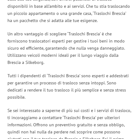
disponibili in base all’ambito e ai servizi. Che tu stia traslocando
un piccolo appartamento o una grande casa, ‘Traslochi Brescia’
ha un pacchetto che si adatta alle tue esigenze.
Un altro vantaggio di scegliere ‘Traslochi Brescia’ è che
forniscono traslocatori esperti per gestire i tuoi beni in modo
sicuro ed efficiente, garantendo che nulla venga danneggiato.
Utilizzano veicoli moderni ideali per il lungo viaggio dalla
Brescia a Silkeborg.
Tutti i dipendenti di ‘Traslochi Brescia’ sono esperti e addestrati
per garantire un processo di trasloco senza intoppi. Sono
dedicati a rendere il tuo trasloco il più semplice e senza stress
possibile.
Se sei interessato a saperne di più sui costi e i servizi di trasloco,
ti incoraggiamo a contattare ‘Traslochi Brescia’ per ulteriori
informazioni. Offrono un preventivo gratuito e senza obbligo,
quindi non hai nulla da perdere nel scoprire come possono
aiutarti con il tuo trasloco da Brescia a Silkeborg. Fai il primo