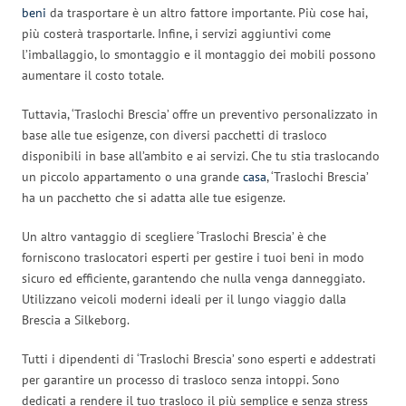
beni
da trasportare è un altro fattore importante. Più cose hai,
più costerà trasportarle. Infine, i servizi aggiuntivi come
l’imballaggio, lo smontaggio e il montaggio dei mobili possono
aumentare il costo totale.
Tuttavia, ‘Traslochi Brescia’ offre un preventivo personalizzato in
base alle tue esigenze, con diversi pacchetti di trasloco
disponibili in base all’ambito e ai servizi. Che tu stia traslocando
un piccolo appartamento o una grande
casa
, ‘Traslochi Brescia’
ha un pacchetto che si adatta alle tue esigenze.
Un altro vantaggio di scegliere ‘Traslochi Brescia’ è che
forniscono traslocatori esperti per gestire i tuoi beni in modo
sicuro ed efficiente, garantendo che nulla venga danneggiato.
Utilizzano veicoli moderni ideali per il lungo viaggio dalla
Brescia a Silkeborg.
Tutti i dipendenti di ‘Traslochi Brescia’ sono esperti e addestrati
per garantire un processo di trasloco senza intoppi. Sono
dedicati a rendere il tuo trasloco il più semplice e senza stress