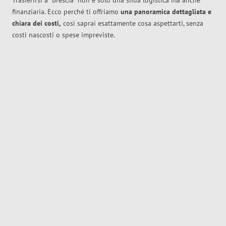
Trasferirsi a
Brescia
non è solo una sfida logistica ma anche
finanziaria. Ecco perché ti offriamo
una panoramica dettagliata e
chiara dei costi,
così saprai esattamente cosa aspettarti, senza
costi nascosti o spese impreviste.