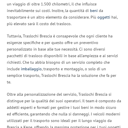
un viaggio di oltre 1.500 chilometri, il che influisce
inevitabilmente sui costi. Inoltre, la quantità di
beni
da
trasportare è un altro elemento da considerare. Più
oggetti
hai,
più elevato sarà il costo del trasloco.
Tuttavia, Traslochi Brescia è consapevole che ogni cliente ha
esigenze specifiche e per questo offre un preventivo
personalizzato in base alle tue necessità. Ci sono diversi
pacchetti di trasloco disponibili in base all’ampiezza e ai servizi
richiesti. Che tu abbia bisogno di un servizio completo che
include
imballaggio
, trasporto e montaggio, o solo di un
semplice trasporto, Traslochi Brescia ha la soluzione che fa per
te.
Oltre alla personalizzazione del servizio, Traslochi Brescia si
distingue per la qualità dei suoi operatori. Il team è composto da
addetti esperti e formati per gestire i tuoi beni in modo sicuro
ed efficiente, garantendo che nulla si danneggi. I veicoli moderni
utilizzati per il trasporto sono ideali per il lungo viaggio da
Brescia a Køge, offrendo la massima protezione per i tuoi oggetti