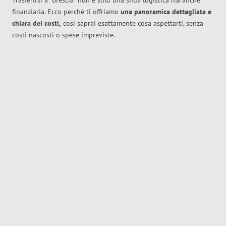
Trasferirsi a
Brescia
non è solo una sfida logistica ma anche
finanziaria. Ecco perché ti offriamo
una panoramica dettagliata e
chiara dei costi,
così saprai esattamente cosa aspettarti, senza
costi nascosti o spese impreviste.