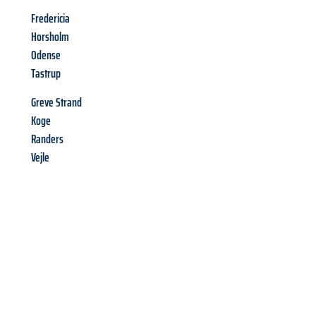
Fredericia
Horsholm
Odense
Tastrup
Greve Strand
Koge
Randers
Vejle
Richiedi ora la tua
offerta
al
miglior