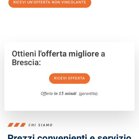
RICEVI UN'OFFERTA NON VINCOLANTE
100% non vincolante – Risposta garantita entro 15 minuti.
Ottieni
l'offerta migliore
a
Brescia:
RICEVI OFFERTA
Offerta
in 15 minuti
(garantita).
CHI SIAMO
Prezzi convenienti e servizio