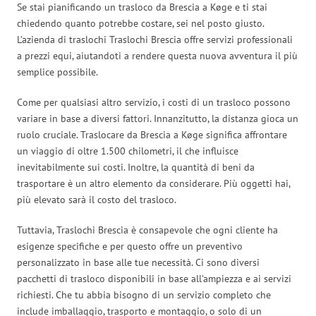
Se stai pianificando un trasloco da Brescia a Køge e ti stai
chiedendo quanto potrebbe costare, sei nel posto giusto.
L’azienda di traslochi Traslochi Brescia offre servizi professionali
a prezzi equi, aiutandoti a rendere questa nuova avventura il più
semplice possibile.
Come per qualsiasi altro servizio, i costi di un trasloco possono
variare in base a diversi fattori. Innanzitutto, la distanza gioca un
ruolo cruciale. Traslocare da Brescia a Køge significa affrontare
un viaggio di oltre 1.500 chilometri, il che influisce
inevitabilmente sui costi. Inoltre, la quantità di beni da
trasportare è un altro elemento da considerare. Più oggetti hai,
più elevato sarà il costo del trasloco.
Tuttavia, Traslochi Brescia è consapevole che ogni cliente ha
esigenze specifiche e per questo offre un preventivo
personalizzato in base alle tue necessità. Ci sono diversi
pacchetti di trasloco disponibili in base all’ampiezza e ai servizi
richiesti. Che tu abbia bisogno di un servizio completo che
include imballaggio, trasporto e montaggio, o solo di un