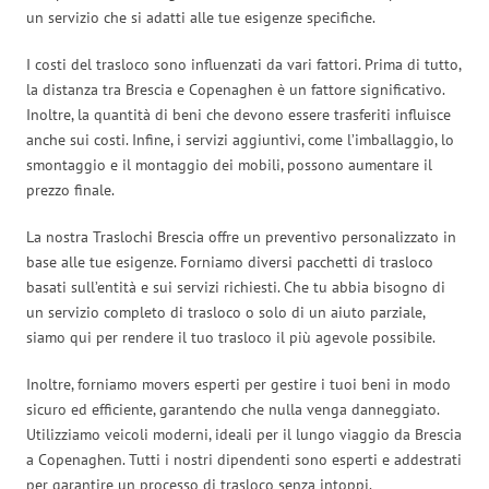
un servizio che si adatti alle tue esigenze specifiche.
I costi del trasloco sono influenzati da vari fattori. Prima di tutto,
la distanza tra Brescia e Copenaghen è un fattore significativo.
Inoltre, la quantità di beni che devono essere trasferiti influisce
anche sui costi. Infine, i servizi aggiuntivi, come l’imballaggio, lo
smontaggio e il montaggio dei mobili, possono aumentare il
prezzo finale.
La nostra Traslochi Brescia offre un preventivo personalizzato in
base alle tue esigenze. Forniamo diversi pacchetti di trasloco
basati sull’entità e sui servizi richiesti. Che tu abbia bisogno di
un servizio completo di trasloco o solo di un aiuto parziale,
siamo qui per rendere il tuo trasloco il più agevole possibile.
Inoltre, forniamo movers esperti per gestire i tuoi beni in modo
sicuro ed efficiente, garantendo che nulla venga danneggiato.
Utilizziamo veicoli moderni, ideali per il lungo viaggio da Brescia
a Copenaghen. Tutti i nostri dipendenti sono esperti e addestrati
per garantire un processo di trasloco senza intoppi.