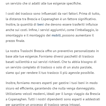
un servizio che si adatti alle tue esigenze specifiche.
I costi del trasloco sono influenzati da vari fattori. Prima di tutto,
la distanza tra Brescia e Copenaghen è un fattore significativo.
Inoltre, la quantità di
beni
che devono essere trasferiti influisce
anche sui costi. Infine, i servizi aggiuntivi, come l’imballaggio, lo
smontaggio e il montaggio dei
mobili
, possono aumentare il
prezzo finale.
La nostra Traslochi Brescia offre un preventivo personalizzato in
base alle tue esigenze. Forniamo diversi pacchetti di trasloco
basati sull’entità e sui servizi richiesti. Che tu abbia bisogno di
un servizio completo di trasloco o solo di un aiuto parziale,
siamo qui per rendere il tuo trasloco il più agevole possibile.
Inoltre, forniamo movers esperti per gestire i tuoi beni in modo
sicuro ed efficiente, garantendo che nulla venga danneggiato.
Utilizziamo veicoli moderni, ideali per il lungo viaggio da Brescia
a Copenaghen. Tutti i nostri dipendenti sono esperti e addestrati
per garantire un processo di trasloco senza intoppi.