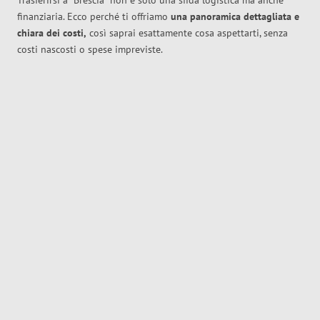
Trasferirsi a
Brescia
non è solo una sfida logistica ma anche
finanziaria. Ecco perché ti offriamo
una panoramica dettagliata e
chiara dei costi,
così saprai esattamente cosa aspettarti, senza
costi nascosti o spese impreviste.