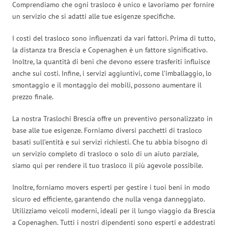
Comprendiamo che ogni trasloco è unico e lavoriamo per fornire
un servizio che si adatti alle tue esigenze specifiche.
I costi del trasloco sono influenzati da vari fattori. Prima di tutto,
la distanza tra Brescia e Copenaghen è un fattore significativo.
Inoltre, la quantità di beni che devono essere trasferiti influisce
anche sui costi. Infine, i servizi aggiuntivi, come l’imballaggio, lo
smontaggio e il montaggio dei mobili, possono aumentare il
prezzo finale.
La nostra Traslochi Brescia offre un preventivo personalizzato in
base alle tue esigenze. Forniamo diversi pacchetti di trasloco
basati sull’entità e sui servizi richiesti. Che tu abbia bisogno di
un servizio completo di trasloco o solo di un aiuto parziale,
siamo qui per rendere il tuo trasloco il più agevole possibile.
Inoltre, forniamo movers esperti per gestire i tuoi beni in modo
sicuro ed efficiente, garantendo che nulla venga danneggiato.
Utilizziamo veicoli moderni, ideali per il lungo viaggio da Brescia
a Copenaghen. Tutti i nostri dipendenti sono esperti e addestrati