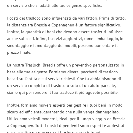
un servizio che si adatti alle tue esigenze specifiche.
I costi del trasloco sono influenzati da vari fattori. Prima di tutto,
la distanza tra Brescia e Copenaghen è un fattore significativo.
Inoltre, la quantità di beni che devono essere trasferiti influisce
anche sui costi. Infine, i servizi aggiuntivi, come l’imballaggio, lo
smontaggio e il montaggio dei mobili, possono aumentare il
prezzo finale.
La nostra Traslochi Brescia offre un preventivo personalizzato in
base alle tue esigenze. Forniamo diversi pacchetti di trasloco
basati sull’entità e sui servizi richiesti. Che tu abbia bisogno di
un servizio completo di trasloco o solo di un aiuto parziale,
siamo qui per rendere il tuo trasloco il più agevole possibile.
Inoltre, forniamo movers esperti per gestire i tuoi beni in modo
sicuro ed efficiente, garantendo che nulla venga danneggiato.
Utilizziamo veicoli moderni, ideali per il lungo viaggio da Brescia
a Copenaghen. Tutti i nostri dipendenti sono esperti e addestrati
per garantire un processo di trasloco senza intoppi.