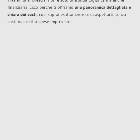
Trasferirsi a
Brescia
non è solo una sfida logistica ma anche
finanziaria. Ecco perché ti offriamo
una panoramica dettagliata e
chiara dei costi,
così saprai esattamente cosa aspettarti, senza
costi nascosti o spese impreviste.