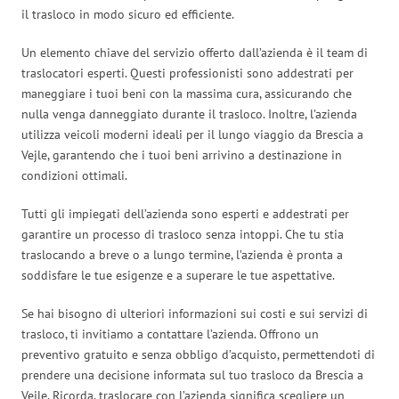
il trasloco in modo sicuro ed efficiente.
Un elemento chiave del servizio offerto dall’azienda è il team di
traslocatori esperti. Questi professionisti sono addestrati per
maneggiare i tuoi beni con la massima cura, assicurando che
nulla venga danneggiato durante il trasloco. Inoltre, l’azienda
utilizza veicoli moderni ideali per il lungo viaggio da Brescia a
Vejle, garantendo che i tuoi beni arrivino a destinazione in
condizioni ottimali.
Tutti gli impiegati dell’azienda sono esperti e addestrati per
garantire un processo di trasloco senza intoppi. Che tu stia
traslocando a breve o a lungo termine, l’azienda è pronta a
soddisfare le tue esigenze e a superare le tue aspettative.
Se hai bisogno di ulteriori informazioni sui costi e sui servizi di
trasloco, ti invitiamo a contattare l’azienda. Offrono un
preventivo gratuito e senza obbligo d’acquisto, permettendoti di
prendere una decisione informata sul tuo trasloco da Brescia a
Vejle. Ricorda, traslocare con l’azienda significa scegliere un