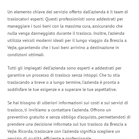
Un elemento chiave del servizio offerto dall’azienda è il team di
traslocatori esperti. Questi professionisti sono addestrati per
maneggiare i tuoi beni con la massima cura, assicurando che
nulla venga danneggiato durante il trasloco. Inoltre, l’azienda
utilizza veicoli moderni ideali per il lungo viaggio da Brescia a
Vejle, garantendo che i tuoi beni arrivino a destinazione in
condizioni ottimali.
Tutti gli impiegati dell’azienda sono esperti e addestrati per
garantire un processo di trasloco senza intoppi. Che tu stia
traslocando a breve o a lungo termine, l’azienda è pronta a
soddisfare le tue esigenze e a superare le tue aspettative.
Se hai bisogno di ulteriori informazioni sui costi e sui servizi di
trasloco, ti invitiamo a contattare l’azienda. Offrono un
preventivo gratuito e senza obbligo d’acquisto, permettendoti di
prendere una decisione informata sul tuo trasloco da Brescia a
Vejle. Ricorda, traslocare con l’azienda significa scegliere un
servizio di qualità, efficiente e professionale.