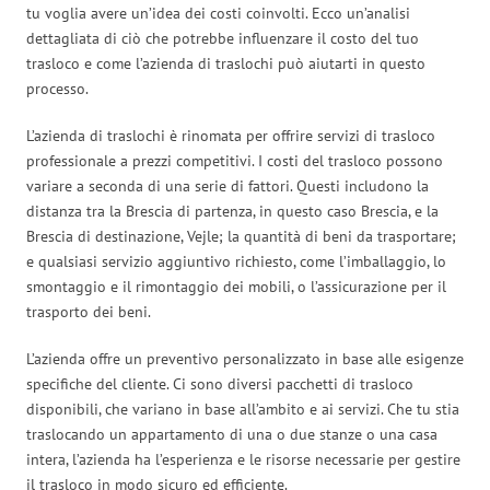
tu voglia avere un’idea dei costi coinvolti. Ecco un’analisi
dettagliata di ciò che potrebbe influenzare il costo del tuo
trasloco e come l’azienda di traslochi può aiutarti in questo
processo.
L’azienda di traslochi è rinomata per offrire servizi di trasloco
professionale a prezzi competitivi. I costi del trasloco possono
variare a seconda di una serie di fattori. Questi includono la
distanza tra la Brescia di partenza, in questo caso Brescia, e la
Brescia di destinazione, Vejle; la quantità di beni da trasportare;
e qualsiasi servizio aggiuntivo richiesto, come l’imballaggio, lo
smontaggio e il rimontaggio dei mobili, o l’assicurazione per il
trasporto dei beni.
L’azienda offre un preventivo personalizzato in base alle esigenze
specifiche del cliente. Ci sono diversi pacchetti di trasloco
disponibili, che variano in base all’ambito e ai servizi. Che tu stia
traslocando un appartamento di una o due stanze o una casa
intera, l’azienda ha l’esperienza e le risorse necessarie per gestire
il trasloco in modo sicuro ed efficiente.