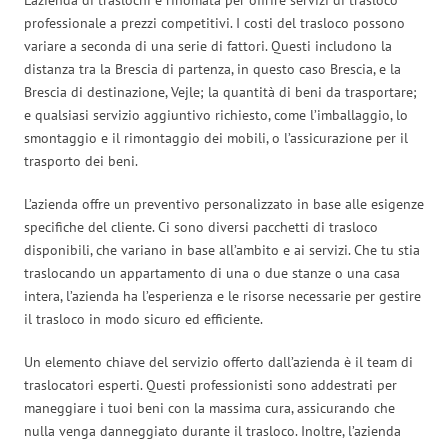
professionale a prezzi competitivi. I costi del trasloco possono
variare a seconda di una serie di fattori. Questi includono la
distanza tra la Brescia di partenza, in questo caso Brescia, e la
Brescia di destinazione, Vejle; la quantità di beni da trasportare;
e qualsiasi servizio aggiuntivo richiesto, come l’imballaggio, lo
smontaggio e il rimontaggio dei mobili, o l’assicurazione per il
trasporto dei beni.
L’azienda offre un preventivo personalizzato in base alle esigenze
specifiche del cliente. Ci sono diversi pacchetti di trasloco
disponibili, che variano in base all’ambito e ai servizi. Che tu stia
traslocando un appartamento di una o due stanze o una casa
intera, l’azienda ha l’esperienza e le risorse necessarie per gestire
il trasloco in modo sicuro ed efficiente.
Un elemento chiave del servizio offerto dall’azienda è il team di
traslocatori esperti. Questi professionisti sono addestrati per
maneggiare i tuoi beni con la massima cura, assicurando che
nulla venga danneggiato durante il trasloco. Inoltre, l’azienda