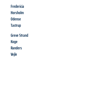
Fredericia
Horsholm
Odense
Tastrup
Greve Strand
Koge
Randers
Vejle
Richiedi ora la tua
offerta
al
miglior