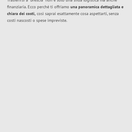
Trasferirsi a
Brescia
non è solo una sfida logistica ma anche
finanziaria. Ecco perché ti offriamo
una panoramica dettagliata e
chiara dei costi,
così saprai esattamente cosa aspettarti, senza
costi nascosti o spese impreviste.