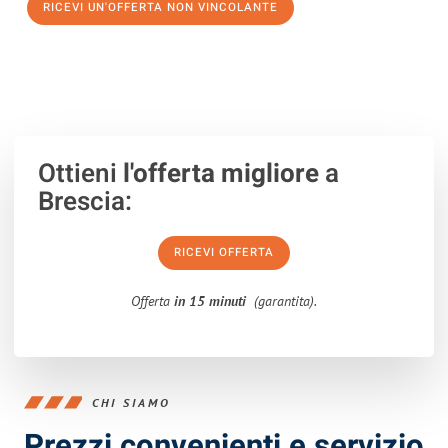
RICEVI UN'OFFERTA NON VINCOLANTE
100% non vincolante – Risposta garantita entro 15 minuti.
Ottieni
l'offerta migliore
a
Brescia:
RICEVI OFFERTA
Offerta
in 15 minuti
(garantita).
CHI SIAMO
Prezzi convenienti e servizio