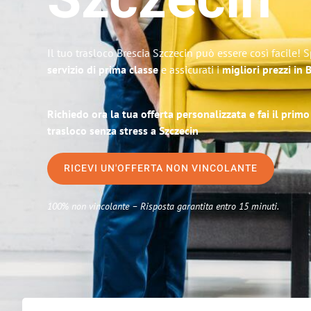
Szczecin
Il tuo trasloco Brescia Szczecin può essere così facile! 
servizio di prima classe
e assicurati i
migliori prezzi in 
Richiedo ora la tua offerta personalizzata e fai il prim
trasloco senza stress a Szczecin
RICEVI UN'OFFERTA NON VINCOLANTE
100% non vincolante – Risposta garantita entro 15 minuti.