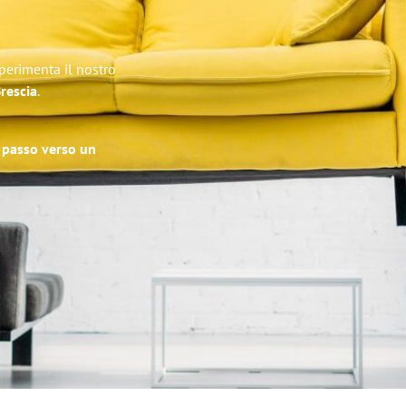
Sperimenta il nostro
Brescia
.
o passo verso un