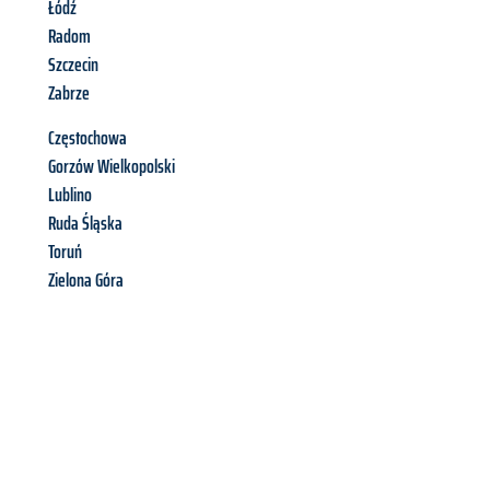
Łódź
Radom
Szczecin
Zabrze
Częstochowa
Gorzów Wielkopolski
Lublino
Ruda Śląska
Toruń
Zielona Góra
Richiedi ora la tua