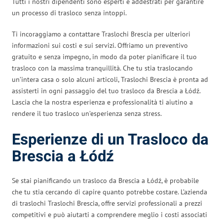
Tutti i nostri dipendenti sono esperti e addestrati per garantire
un processo di trasloco senza intoppi.
Ti incoraggiamo a contattare Traslochi Brescia per ulteriori
informazioni sui costi e sui servizi. Offriamo un preventivo
gratuito e senza impegno, in modo da poter pianificare il tuo
trasloco con la massima tranquillità. Che tu stia traslocando
un’intera casa o solo alcuni articoli, Traslochi Brescia è pronta ad
assisterti in ogni passaggio del tuo trasloco da Brescia a Łódź.
Lascia che la nostra esperienza e professionalità ti aiutino a
rendere il tuo trasloco un’esperienza senza stress.
Esperienze di un Trasloco da
Brescia a Łódź
Se stai pianificando un trasloco da Brescia a Łódź, è probabile
che tu stia cercando di capire quanto potrebbe costare. L’azienda
di traslochi Traslochi Brescia, offre servizi professionali a prezzi
competitivi e può aiutarti a comprendere meglio i costi associati