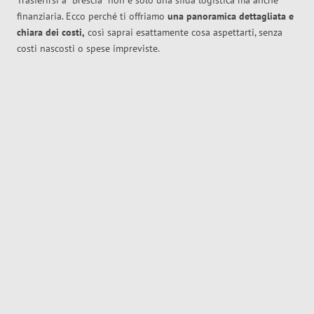
Trasferirsi a
Brescia
non è solo una sfida logistica ma anche
finanziaria. Ecco perché ti offriamo
una panoramica dettagliata e
chiara dei costi,
così saprai esattamente cosa aspettarti, senza
costi nascosti o spese impreviste.