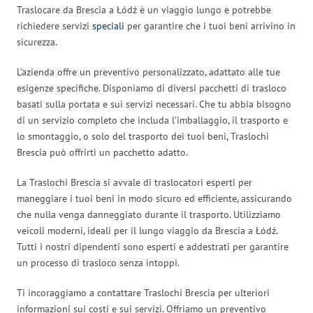
Traslocare da Brescia a Łódź è un viaggio lungo e potrebbe
richiedere servizi
speciali
per garantire che i tuoi beni arrivino in
sicurezza.
L’azienda offre un preventivo personalizzato, adattato alle tue
esigenze specifiche. Disponiamo di diversi pacchetti di trasloco
basati sulla portata e sui servizi necessari. Che tu abbia bisogno
di un servizio completo che includa l’imballaggio, il trasporto e
lo smontaggio, o solo del trasporto dei tuoi beni, Traslochi
Brescia può offrirti un pacchetto adatto.
La Traslochi Brescia si avvale di traslocatori esperti per
maneggiare i tuoi beni in modo sicuro ed efficiente, assicurando
che nulla venga danneggiato durante il trasporto. Utilizziamo
veicoli moderni, ideali per il lungo viaggio da Brescia a Łódź.
Tutti i nostri dipendenti sono esperti e addestrati per garantire
un processo di trasloco senza intoppi.
Ti incoraggiamo a contattare Traslochi Brescia per ulteriori
informazioni sui costi e sui servizi. Offriamo un preventivo