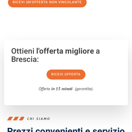
RICEVI UN'OFFERTA NON VINCOLANTE
100% non vincolante – Risposta garantita entro 15 minuti.
Ottieni
l'offerta migliore
a
Brescia:
RICEVI OFFERTA
Offerta
in 15 minuti
(garantita).
CHI SIAMO
Prezzi convenienti e servizio