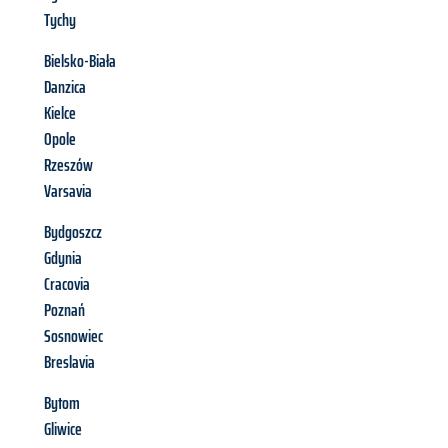
Tychy
Bielsko-Biała
Danzica
Kielce
Opole
Rzeszów
Varsavia
Bydgoszcz
Gdynia
Cracovia
Poznań
Sosnowiec
Breslavia
Bytom
Gliwice