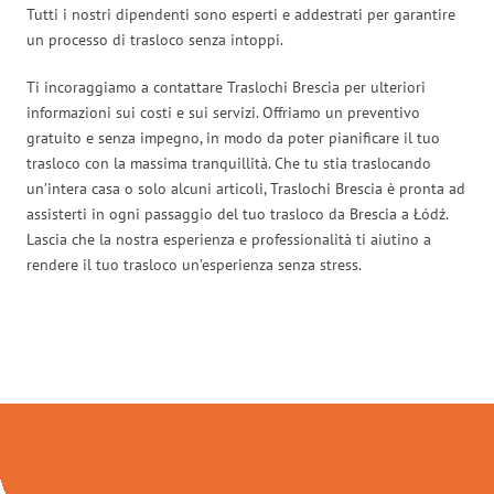
Tutti i nostri dipendenti sono esperti e addestrati per garantire
un processo di trasloco senza intoppi.
Ti incoraggiamo a contattare Traslochi Brescia per ulteriori
informazioni sui costi e sui servizi. Offriamo un preventivo
gratuito e senza impegno, in modo da poter pianificare il tuo
trasloco con la massima tranquillità. Che tu stia traslocando
un’intera casa o solo alcuni articoli, Traslochi Brescia è pronta ad
assisterti in ogni passaggio del tuo trasloco da Brescia a Łódź.
Lascia che la nostra esperienza e professionalità ti aiutino a
rendere il tuo trasloco un’esperienza senza stress.
Traslochi Brescia in numeri: