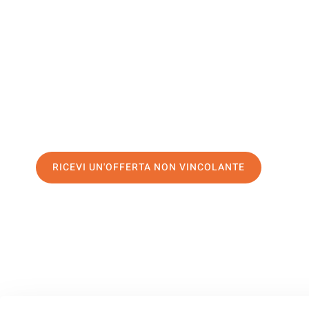
Bulgaria
Il tuo trasloco Brescia Bulgaria può essere così facile! Spe
servizio di prima classe
e assicurati i
migliori prezzi in Bre
Richiedo ora la tua offerta personalizzata e fai il primo 
trasloco senza stress a Bulgaria
RICEVI UN'OFFERTA NON VINCOLANTE
100% non vincolante – Risposta garantita entro 15 minuti.