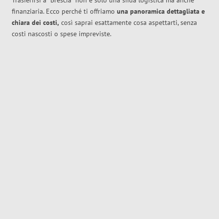
Trasferirsi a
Brescia
non è solo una sfida logistica ma anche
finanziaria. Ecco perché ti offriamo
una panoramica dettagliata e
chiara dei costi,
così saprai esattamente cosa aspettarti, senza
costi nascosti o spese impreviste.