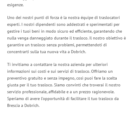
esigenze.
Uno dei nostri punti di forza è la nostra équipe di traslocatori
esperti. I nostri dipendenti sono addestrati e sperimentati per
gestire i tuoi beni in modo sicuro ed efficiente, garantendo che
nulla venga danneggiato durante il trasloco. Il nostro obiettivo è
garantire un trasloco senza problemi, permettendoti di
concentrarti sulla tua nuova vita a Dobrich.
Ti invitiamo a contattare la nostra azienda per ulteriori
informazioni sui costi e sui servizi di trasloco. Offriamo un
preventivo gratuito e senza impegno, così puoi fare la scelta
giusta per il tuo trasloco. Siamo convinti che troverai il nostro
servizio professionale, affidabile e a un prezzo ragionevole.
Speriamo di avere l’opportunità di facilitare il tuo trasloco da
Brescia a Dobrich.
Traslochi Brescia in numeri: