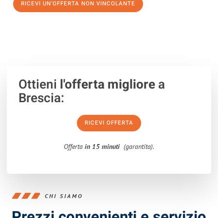
RICEVI UN'OFFERTA NON VINCOLANTE
100% non vincolante – Risposta garantita entro 15 minuti.
Ottieni
l'offerta migliore
a
Brescia:
RICEVI OFFERTA
Offerta
in 15 minuti
(garantita).
CHI SIAMO
Prezzi convenienti e servizio