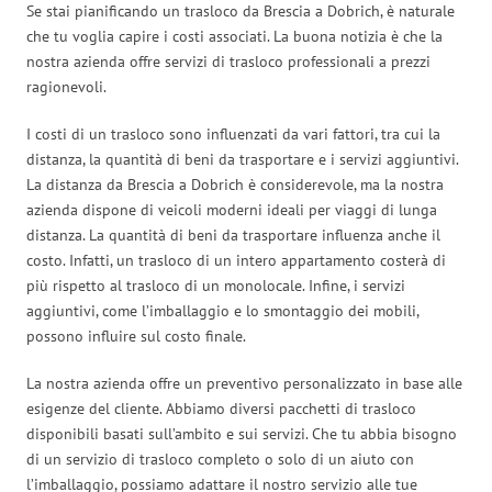
Se stai pianificando un trasloco da Brescia a Dobrich, è naturale
che tu voglia capire i costi associati. La buona notizia è che la
nostra azienda offre servizi di trasloco professionali a prezzi
ragionevoli.
I costi di un trasloco sono influenzati da vari fattori, tra cui la
distanza, la quantità di beni da trasportare e i servizi aggiuntivi.
La distanza da Brescia a Dobrich è considerevole, ma la nostra
azienda dispone di veicoli moderni ideali per viaggi di lunga
distanza. La quantità di beni da trasportare influenza anche il
costo. Infatti, un trasloco di un intero appartamento costerà di
più rispetto al trasloco di un monolocale. Infine, i servizi
aggiuntivi, come l’imballaggio e lo smontaggio dei mobili,
possono influire sul costo finale.
La nostra azienda offre un preventivo personalizzato in base alle
esigenze del cliente. Abbiamo diversi pacchetti di trasloco
disponibili basati sull’ambito e sui servizi. Che tu abbia bisogno
di un servizio di trasloco completo o solo di un aiuto con
l’imballaggio, possiamo adattare il nostro servizio alle tue