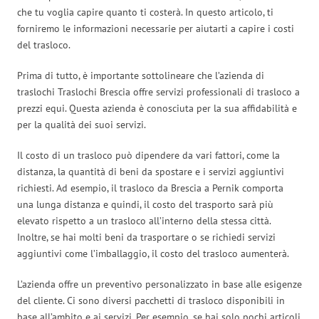
che tu voglia capire quanto ti costerà. In questo articolo, ti
forniremo le informazioni necessarie per aiutarti a capire i costi
del trasloco.
Prima di tutto, è importante sottolineare che l’azienda di
traslochi Traslochi Brescia offre servizi professionali di trasloco a
prezzi equi. Questa azienda è conosciuta per la sua affidabilità e
per la qualità dei suoi servizi.
Il costo di un trasloco può dipendere da vari fattori, come la
distanza, la quantità di beni da spostare e i servizi aggiuntivi
richiesti. Ad esempio, il trasloco da Brescia a Pernik comporta
una lunga distanza e quindi, il costo del trasporto sarà più
elevato rispetto a un trasloco all’interno della stessa città.
Inoltre, se hai molti beni da trasportare o se richiedi servizi
aggiuntivi come l’imballaggio, il costo del trasloco aumenterà.
L’azienda offre un preventivo personalizzato in base alle esigenze
del cliente. Ci sono diversi pacchetti di trasloco disponibili in
base all’ambito e ai servizi. Per esempio, se hai solo pochi articoli