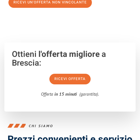
RICEVI UN'OFFERTA NON VINCOLANTE
100% non vincolante – Risposta garantita entro 15 minuti.
Ottieni
l'offerta migliore
a
Brescia:
RICEVI OFFERTA
Offerta
in 15 minuti
(garantita).
CHI SIAMO
Prezzi convenienti e servizio