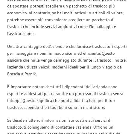
da spostare, potresti scegliere un pacchetto di trasloco più
economico. Al contrario, se hai molti articoli o articoli di valore,
potrebbe essere più conveniente scegliere un pacchetto di
trasloco che include servizi aggiuntivi come l’imballaggio e
l’assicurazione.
Un altro vantaggio dell’azienda è che fornisce traslocatori esperti
per maneggiare i beni in modo sicuro ed efficiente. Questo
assicura che nulla venga danneggiato durante il trasloco. Inoltre,
l’azienda utilizza veicoli moderni ideali per il lungo viaggio da
Brescia a Pernik.
È importante notare che tutti i dipendenti dell’azienda sono
esperti e addestrati per garantire un processo di trasloco senza
intoppi. Questo significa che puoi affidarti a loro per il tuo
trasloco, sapendo che i tuoi beni sono in mani sicure.
Se desideri ulteriori informazioni sui costi e sui servizi di
trasloco, ti consigliamo di contattare l’azienda. Offrono un
preventivo gratuito e senza impegno, quindi non hai nulla da