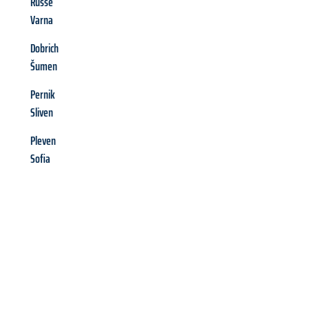
Russe
Varna
Dobrich
Šumen
Pernik
Sliven
Pleven
Sofia
Richiedi ora la tua
offerta
al
miglior