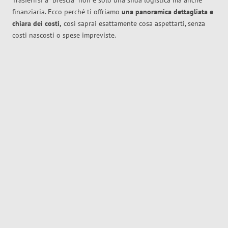
Trasferirsi a
Brescia
non è solo una sfida logistica ma anche
finanziaria. Ecco perché ti offriamo
una panoramica dettagliata e
chiara dei costi,
così saprai esattamente cosa aspettarti, senza
costi nascosti o spese impreviste.