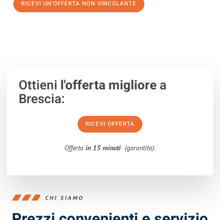
RICEVI UN'OFFERTA NON VINCOLANTE
100% non vincolante – Risposta garantita entro 15 minuti.
Ottieni
l'offerta migliore
a
Brescia:
RICEVI OFFERTA
Offerta
in 15 minuti
(garantita).
CHI SIAMO
Prezzi convenienti e servizio