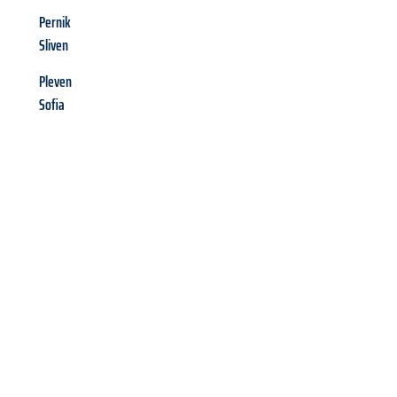
Pernik
Sliven
Pleven
Sofia
Richiedi ora la tua
offerta
al
miglior
prezzo !
Inviateci adesso la vostra richiesta non vincolante e
assicuratevi la vostra
offerta di trasloco per le vostre esigenze
a Brescia
al miglior prezzo! Approfitta dell’occasione per
un
trasloco senza stress
e con il massimo comfort: