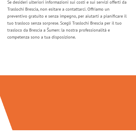
Se desideri ulteriori informazioni sui costi e sui servizi offerti da
Traslochi Brescia, non esitare a contattarci. Offriamo un
preventivo gratuito e senza impegno, per aiutarti a pianificare il
tuo trasloco senza sorprese. Scegli Traslochi Brescia per il tuo
trasloco da Brescia a Šumen: la nostra professionalità e
competenza sono a tua disposizione.
Traslochi Brescia in numeri: