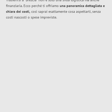
Trasferirsi a
Brescia
non è solo una sfida logistica ma anche
finanziaria. Ecco perché ti offriamo
una panoramica dettagliata e
chiara dei costi,
così saprai esattamente cosa aspettarti, senza
costi nascosti o spese impreviste.