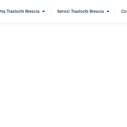
itta Traslochi Brescia
Servizi Traslochi Brescia
Cos
fia
rimenta il nostro
servizio