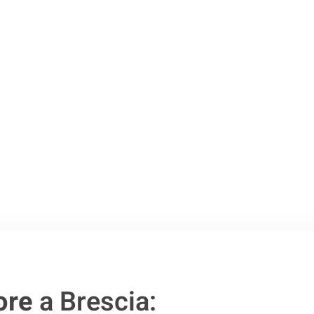
o passo verso un
ore
a Brescia: