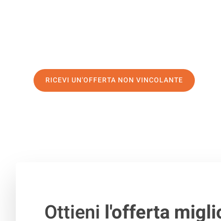
di prima classe
e assicurati i
migliori prezzi in Brescia
.
Richiedo ora la tua offerta personalizzata e fai il prim
trasloco senza stress a Sofia
RICEVI UN'OFFERTA NON VINCOLANTE
100% non vincolante – Risposta garantita entro 15 minuti.
Ottieni
l'offerta migli