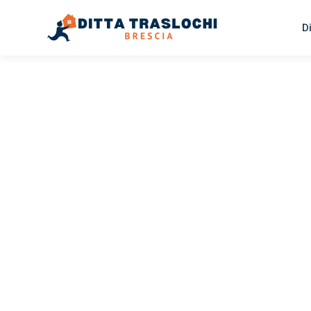
D
TRASLOCHI BRESCIA
Traslochi
Brescia
So
Il tuo trasloco Brescia Sofia può essere così facile! Spe