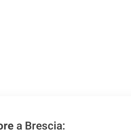
Brescia
.
o passo verso un
ore
a Brescia: