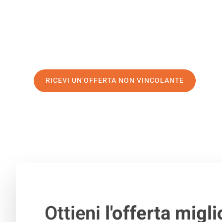
servizio di prima classe
e assicurati i
migliori prezzi in 
Richiedo ora la tua offerta personalizzata e fai il prim
trasloco senza stress a Pleven
RICEVI UN'OFFERTA NON VINCOLANTE
100% non vincolante – Risposta garantita entro 15 minuti.
Ottieni
l'offerta migli