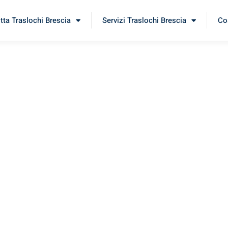
itta Traslochi Brescia
Servizi Traslochi Brescia
Cos
even
erimenta il nostro