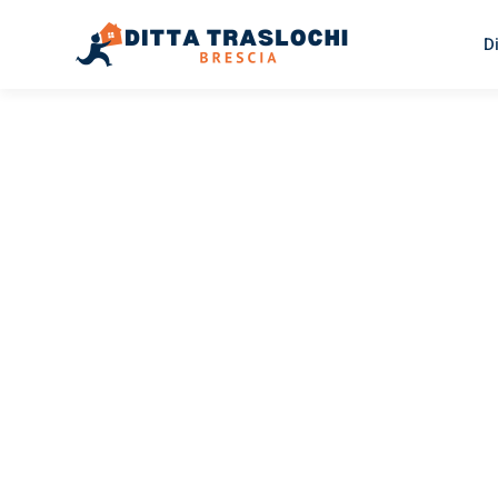
D
TRASLOCHI BRESCIA
Traslochi
Brescia
Pl
Il tuo trasloco Brescia Pleven può essere così facile! Sp