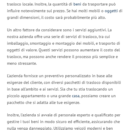
trasloco locale. Inoltre, la quantità di
beni
da trasportare può
influire notevolmente sul prezzo. Se hai molti mobili o
oggetti
di
grandi dimensioni, il costo sarà probabilmente più alto.
Un altro fattore da considerare sono i servizi aggiuntivi. La
nostra azienda offre una serie di servizi di trasloco, tra cui
imballaggio, smontaggio e montaggio dei mobili, e trasporto di
oggetti di valore. Questi servizi possono aumentare il costo del
trasloco, ma possono anche rendere il processo più semplice e
meno stressante.
L’azienda fornisce un preventivo personalizzato in base alle
esigenze del cliente, con diversi pacchetti di trasloco disponibili
in base all’ambito e ai servizi. Sia che tu stia traslocando un
piccolo appartamento o una grande
casa
, possiamo creare un
pacchetto che si adatta alle tue esigenze.
Inoltre, l’azienda si avvale di personale esperto e qualificato per
gestire i tuoi beni in modo sicuro ed efficiente, assicurando che
nulla venga danneggiato. Utilizziamo veicoli moderni e ben