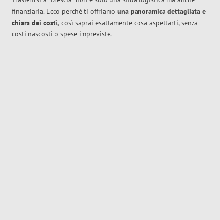
Trasferirsi a
Brescia
non è solo una sfida logistica ma anche
finanziaria. Ecco perché ti offriamo
una panoramica dettagliata e
chiara dei costi,
così saprai esattamente cosa aspettarti, senza
costi nascosti o spese impreviste.