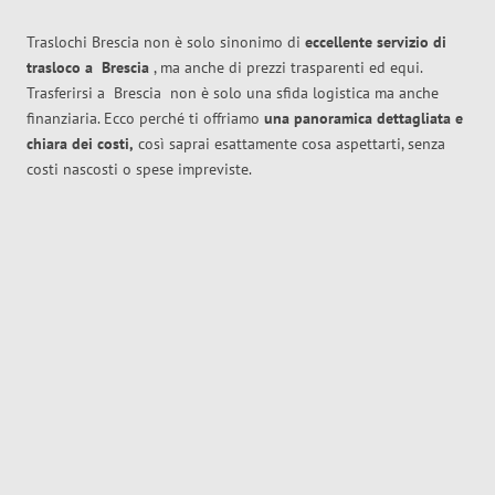
Traslochi Brescia non è solo sinonimo di
eccellente
servizio di
trasloco
a
Brescia
, ma anche di prezzi trasparenti ed equi.
Trasferirsi a
Brescia
non è solo una sfida logistica ma anche
finanziaria. Ecco perché ti offriamo
una panoramica dettagliata e
chiara dei costi,
così saprai esattamente cosa aspettarti, senza
costi nascosti o spese impreviste.