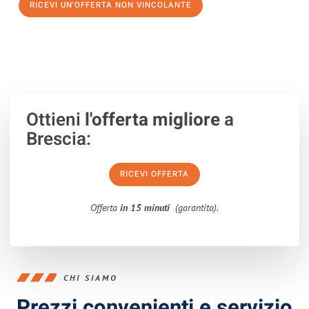
RICEVI UN'OFFERTA NON VINCOLANTE
100% non vincolante – Risposta garantita entro 15 minuti.
Ottieni
l'offerta migliore
a
Brescia:
RICEVI OFFERTA
Offerta
in 15 minuti
(garantita).
CHI SIAMO
Prezzi convenienti e servizio