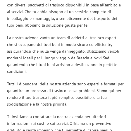
con diversi pacchetti di trasloco disponibili in base all’ambito e
ai servizi. Che tu abbia bisogno di un servizio completo di
imballaggio e smontaggio, o semplicemente del trasporto dei
tuoi beni, abbiamo la soluzione giusta per te.
La nostra azienda vanta un team di addetti al trasloco esperti
che si occupano dei tuoi beni in modo sicuro ed efficiente,
assicurandosi che nulla venga danneggiato. Utilizziamo veicoli
moderni ideali per il lungo viaggio da Brescia a Novi Sad,
garantendo che i tuoi beni arrivino a destinazione in perfette
condizioni.
Tutti i dipendenti della nostra azienda sono esperti e formati per
garantire un processo di trasloco senza problemi. Siamo qui per
rendere il tuo trasloco il più semplice possibile, e la tua
soddisfazione è la nostra priorità.
Ti invitiamo a contattare la nostra azienda per ulteriori
informazioni sui costi e sui servizi. Offriamo un preventivo
gratuito e senza impegno, che ti permette di capire meglio