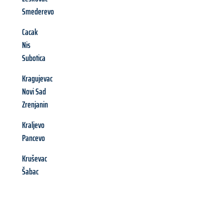
Smederevo
Cacak
Nis
Subotica
Kragujevac
Novi Sad
Zrenjanin
Kraljevo
Pancevo
Kruševac
Šabac