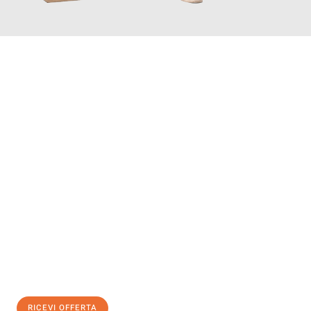
INFORMATI ORA
Scopri con Traslochi Brescia quanto può essere
facile e senza
stress il tuo trasloco a Brescia
. Il nostro team di esperti è pronto
ad assicurarti una transizione senza intoppi nella tua nuova
casa.
Ottieni subito
un'offerta non vincolante
e
risparmia € 100:
RICEVI OFFERTA
0299948957