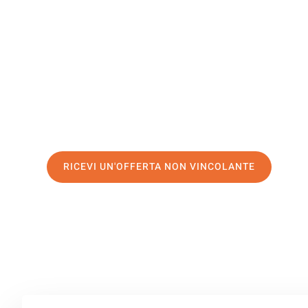
Karlsbad
Il tuo trasloco Brescia Karlsbad può essere così facile! 
servizio di prima classe
e assicurati i
migliori prezzi in 
Richiedo ora la tua offerta personalizzata e fai il prim
trasloco senza stress a Karlsbad
RICEVI UN'OFFERTA NON VINCOLANTE
100% non vincolante – Risposta garantita entro 15 minuti.