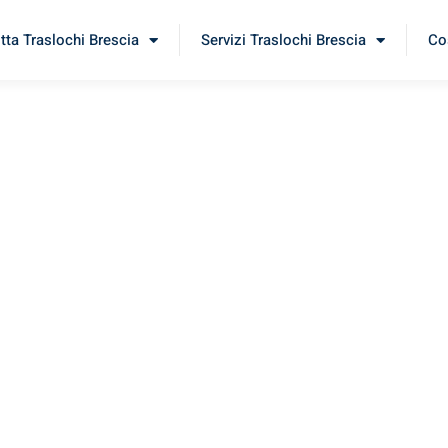
itta Traslochi Brescia
Servizi Traslochi Brescia
Cos
aga
rimenta il nostro
servizio