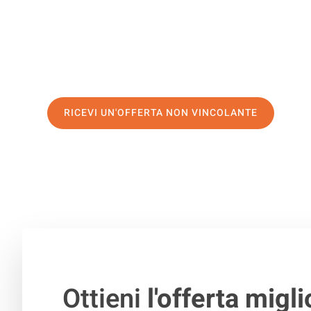
di prima classe
e assicurati i
migliori prezzi in Brescia
.
Richiedo ora la tua offerta personalizzata e fai il prim
trasloco senza stress a Praga
RICEVI UN'OFFERTA NON VINCOLANTE
100% non vincolante – Risposta garantita entro 15 minuti.
Ottieni
l'offerta migli