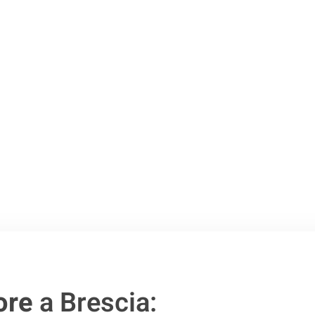
o passo verso un
ore
a Brescia: