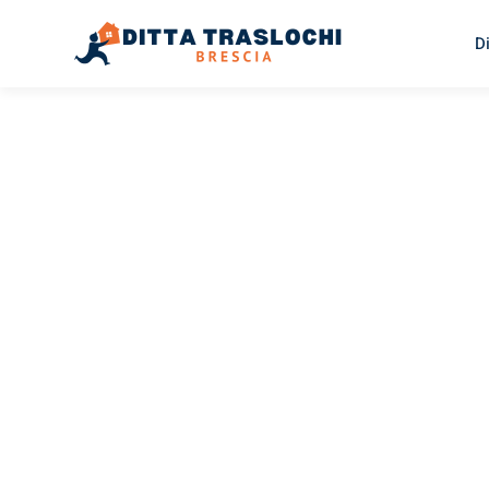
D
TRASLOCHI BRESCIA
Traslochi
Brescia
Pr
Il tuo trasloco Brescia Praga può essere così facile! Spe