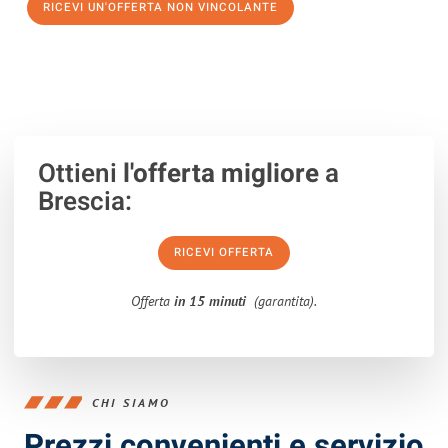
RICEVI UN'OFFERTA NON VINCOLANTE
100% non vincolante – Risposta garantita entro 15 minuti.
Ottieni
l'offerta migliore
a
Brescia:
RICEVI OFFERTA
Offerta
in 15 minuti
(garantita).
CHI SIAMO
Prezzi convenienti e servizio