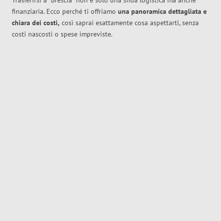
Trasferirsi a
Brescia
non è solo una sfida logistica ma anche
finanziaria. Ecco perché ti offriamo
una panoramica dettagliata e
chiara dei costi,
così saprai esattamente cosa aspettarti, senza
costi nascosti o spese impreviste.