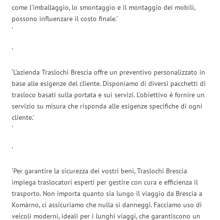
come l’imballaggio, lo smontaggio e il montaggio dei mobili,
possono influenzare il costo finale.’
‘
‘
‘L’azienda Traslochi Brescia offre un preventivo personalizzato in
base alle esigenze del cliente. Disponiamo di diversi pacchetti di
trasloco basati sulla portata e sui servizi. L’obiettivo è fornire un
servizio su misura che risponda alle esigenze specifiche di ogni
cliente.’
‘
‘
‘Per garantire la sicurezza dei vostri beni, Traslochi Brescia
impiega traslocatori esperti per gestire con cura e efficienza il
trasporto. Non importa quanto sia lungo il viaggio da Brescia a
Komárno, ci assicuriamo che nulla si danneggi. Facciamo uso di
veicoli moderni, ideali per i lunghi viaggi, che garantiscono un