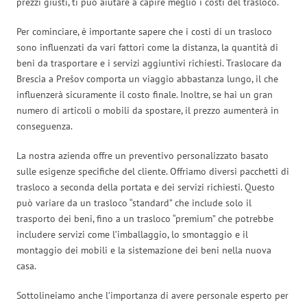
prezzi giusti, ti può aiutare a capire meglio i costi del trasloco.
Per cominciare, è importante sapere che i costi di un trasloco
sono influenzati da vari fattori come la distanza, la quantità di
beni da trasportare e i servizi aggiuntivi richiesti. Traslocare da
Brescia a Prešov comporta un viaggio abbastanza lungo, il che
influenzerà sicuramente il costo finale. Inoltre, se hai un gran
numero di articoli o mobili da spostare, il prezzo aumenterà in
conseguenza.
La nostra azienda offre un preventivo personalizzato basato
sulle esigenze specifiche del cliente. Offriamo diversi pacchetti di
trasloco a seconda della portata e dei servizi richiesti. Questo
può variare da un trasloco “standard” che include solo il
trasporto dei beni, fino a un trasloco “premium” che potrebbe
includere servizi come l’imballaggio, lo smontaggio e il
montaggio dei mobili e la sistemazione dei beni nella nuova
casa.
Sottolineiamo anche l’importanza di avere personale esperto per