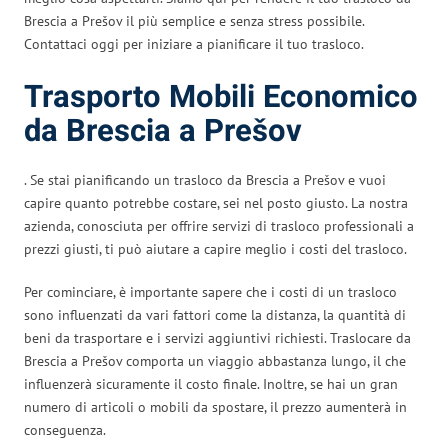
Brescia a Prešov il più semplice e senza stress possibile.
Contattaci oggi per iniziare a pianificare il tuo trasloco.
Trasporto Mobili Economico
da Brescia a Prešov
. Se stai pianificando un trasloco da Brescia a Prešov e vuoi
capire quanto potrebbe costare, sei nel posto giusto. La nostra
azienda, conosciuta per offrire servizi di trasloco professionali a
prezzi giusti, ti può aiutare a capire meglio i costi del trasloco.
Per cominciare, è importante sapere che i costi di un trasloco
sono influenzati da vari fattori come la distanza, la quantità di
beni da trasportare e i servizi aggiuntivi richiesti. Traslocare da
Brescia a Prešov comporta un viaggio abbastanza lungo, il che
influenzerà sicuramente il costo finale. Inoltre, se hai un gran
numero di articoli o mobili da spostare, il prezzo aumenterà in
conseguenza.