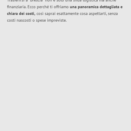
Trasferirsi a
Brescia
non è solo una sfida logistica ma anche
finanziaria. Ecco perché ti offriamo
una panoramica dettagliata e
chiara dei costi,
così saprai esattamente cosa aspettarti, senza
costi nascosti o spese impreviste.