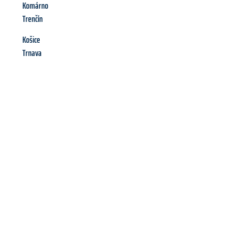
Komárno
Trenčín
Košice
Trnava
Richiedi ora la tua
offerta
al
miglior
prezzo !
Inviateci adesso la vostra richiesta non vincolante e
assicuratevi la vostra
offerta di trasloco per le vostre esigenze
a Brescia
al miglior prezzo! Approfitta dell’occasione per
un
trasloco senza stress
e con il massimo comfort: