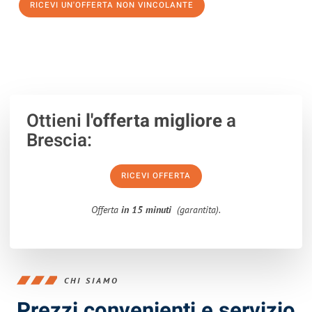
RICEVI UN'OFFERTA NON VINCOLANTE
100% non vincolante – Risposta garantita entro 15 minuti.
Ottieni
l'offerta migliore
a
Brescia:
RICEVI OFFERTA
Offerta
in 15 minuti
(garantita).
CHI SIAMO
Prezzi convenienti e servizio