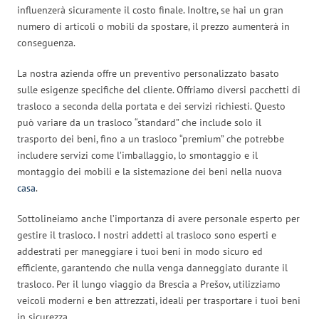
influenzerà sicuramente il costo finale. Inoltre, se hai un gran
numero di articoli o mobili da spostare, il prezzo aumenterà in
conseguenza.
La nostra azienda offre un preventivo personalizzato basato
sulle esigenze specifiche del cliente. Offriamo diversi pacchetti di
trasloco a seconda della portata e dei servizi richiesti. Questo
può variare da un trasloco “standard” che include solo il
trasporto dei beni, fino a un trasloco “premium” che potrebbe
includere servizi come l’imballaggio, lo smontaggio e il
montaggio dei mobili e la sistemazione dei beni nella nuova
casa
.
Sottolineiamo anche l’importanza di avere personale esperto per
gestire il trasloco. I nostri addetti al trasloco sono esperti e
addestrati per maneggiare i tuoi beni in modo sicuro ed
efficiente, garantendo che nulla venga danneggiato durante il
trasloco. Per il lungo viaggio da Brescia a Prešov, utilizziamo
veicoli moderni e ben attrezzati, ideali per trasportare i tuoi beni
in sicurezza.