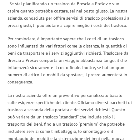
. Se stai pianificando un trasloco da Brescia a Prešov e vuoi
capire quanto potrebbe costare, sei nel posto giusto. La nostra
azienda, conosciuta per offrire servizi di trasloco professionali a
prezzi giusti, ti può aiutare a capire meglio i costi del trasloco.
Per cominciare, è importante sapere che i costi di un trasloco
sono influenzati da vari fattori come la distanza, la quantità di
beni da trasportare e i servizi aggiuntivi richiesti. Traslocare da
Brescia a Prešov comporta un viaggio abbastanza lungo, il che
influenzerà sicuramente il costo finale. Inoltre, se hai un gran
numero di articoli o mobili da spostare, il prezzo aumenterà in
conseguenza.
La nostra azienda offre un preventivo personalizzato basato
sulle esigenze specifiche del cliente. Offriamo diversi pacchetti di
trasloco a seconda della portata e dei servizi richiesti. Questo
può variare da un trasloco “standard” che include solo il
trasporto dei beni, fino a un trasloco “premium” che potrebbe
includere servizi come l’imballaggio, lo smontaggio e il
montaggio dei mobili e la sistemazione dei beni nella nuova