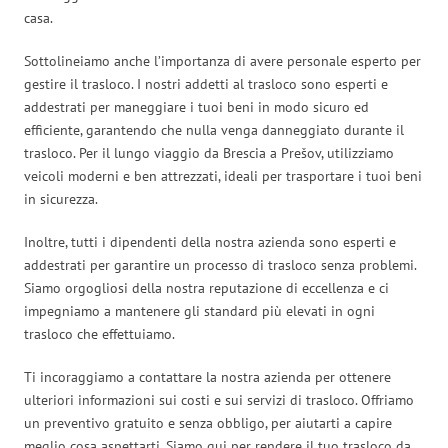
casa.
Sottolineiamo anche l’importanza di avere personale esperto per
gestire il trasloco. I nostri addetti al trasloco sono esperti e
addestrati per maneggiare i tuoi beni in modo sicuro ed
efficiente, garantendo che nulla venga danneggiato durante il
trasloco. Per il lungo viaggio da Brescia a Prešov, utilizziamo
veicoli moderni e ben attrezzati, ideali per trasportare i tuoi beni
in sicurezza.
Inoltre, tutti i dipendenti della nostra azienda sono esperti e
addestrati per garantire un processo di trasloco senza problemi.
Siamo orgogliosi della nostra reputazione di eccellenza e ci
impegniamo a mantenere gli standard più elevati in ogni
trasloco che effettuiamo.
Ti incoraggiamo a contattare la nostra azienda per ottenere
ulteriori informazioni sui costi e sui servizi di trasloco. Offriamo
un preventivo gratuito e senza obbligo, per aiutarti a capire
meglio cosa aspettarti. Siamo qui per rendere il tuo trasloco da