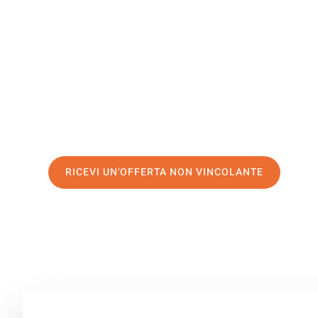
Nova Gori
Il tuo trasloco Brescia Nova Gorica può essere così facil
servizio di prima classe
e assicurati i
migliori prezzi in 
Richiedo ora la tua offerta personalizzata e fai il prim
trasloco senza stress a Nova Gorica
RICEVI UN'OFFERTA NON VINCOLANTE
100% non vincolante – Risposta garantita entro 15 minuti.