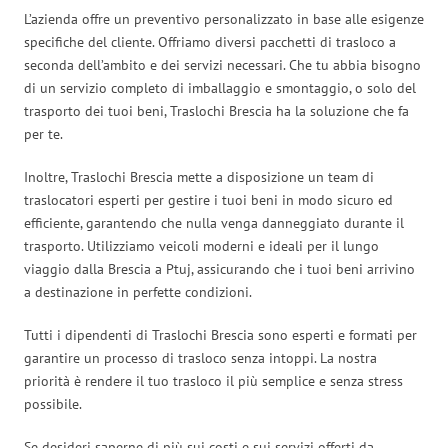
L’azienda offre un preventivo personalizzato in base alle esigenze
specifiche del cliente. Offriamo diversi pacchetti di trasloco a
seconda dell’ambito e dei servizi necessari. Che tu abbia bisogno
di un servizio completo di imballaggio e smontaggio, o solo del
trasporto dei tuoi beni, Traslochi Brescia ha la soluzione che fa
per te.
Inoltre, Traslochi Brescia mette a disposizione un team di
traslocatori esperti per gestire i tuoi beni in modo sicuro ed
efficiente, garantendo che nulla venga danneggiato durante il
trasporto. Utilizziamo veicoli moderni e ideali per il lungo
viaggio dalla Brescia a Ptuj, assicurando che i tuoi beni arrivino
a destinazione in perfette condizioni.
Tutti i dipendenti di Traslochi Brescia sono esperti e formati per
garantire un processo di trasloco senza intoppi. La nostra
priorità è rendere il tuo trasloco il più semplice e senza stress
possibile.
Se desideri saperne di più sui costi e sui servizi offerti da