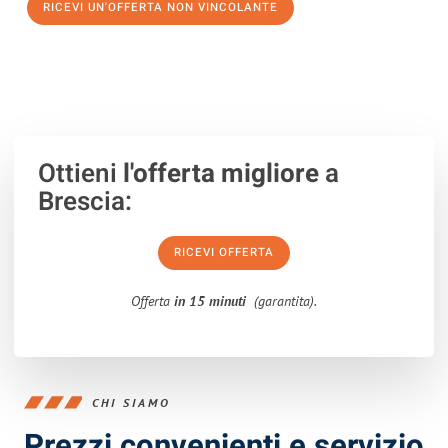
RICEVI UN'OFFERTA NON VINCOLANTE
100% non vincolante – Risposta garantita entro 15 minuti.
Ottieni
l'offerta migliore
a
Brescia:
RICEVI OFFERTA
Offerta
in 15 minuti
(garantita).
CHI SIAMO
Prezzi convenienti e servizio