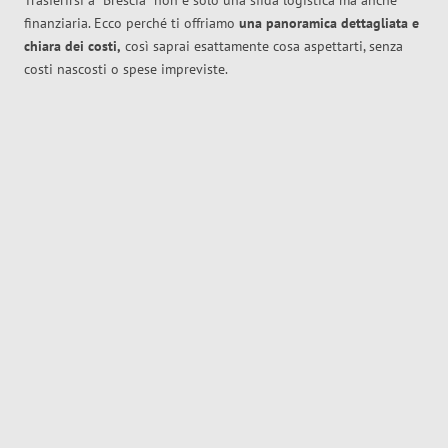
Trasferirsi a
Brescia
non è solo una sfida logistica ma anche
finanziaria. Ecco perché ti offriamo
una panoramica dettagliata e
chiara dei costi,
così saprai esattamente cosa aspettarti, senza
costi nascosti o spese impreviste.