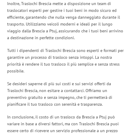
Inoltre, Traslochi Brescia mette a disposizione un team di
traslocatori esperti per gestire i tuoi beni in modo sicuro ed
efficiente, garantendo che nulla venga danneggiato durante il
trasporto. Utilizziamo veicoli moderni e ideali per il lungo
viaggio dalla Brescia a Ptuj, assicurando che i tuoi beni arrivino
a destinazione in perfette condizioni.
Tutti i dipendenti di Traslochi Brescia sono esperti e formati per
garantire un processo di trasloco senza intoppi. La nostra
priorità è rendere il tuo trasloco il più semplice e senza stress
possibile.
Se desideri saperne di più sui costi e sui servizi offerti da
Traslochi Brescia, non esitare a contattarci. Offriamo un
preventivo gratuito e senza impegno, che ti permetterà di
pianificare il tuo trasloco con serenità e trasparenza.
In conclusione, il costo di un trasloco da Brescia a Ptuj può
variare in base a diversi fattori, ma con Traslochi Brescia puoi
essere certo di ricevere un servizio professionale a un prezzo