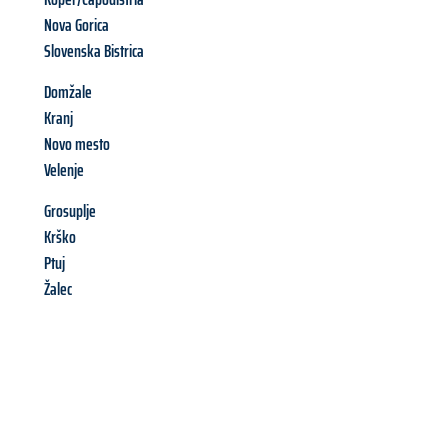
Nova Gorica
Slovenska Bistrica
Domžale
Kranj
Novo mesto
Velenje
Grosuplje
Krško
Ptuj
Žalec