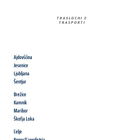
TRASLOCHI E
TRASPORTI​
Ajdovščina
Jesenice
Ljubljana
Šentjur
Brežice
Kamnik
Maribor
Škofja Loka
Celje
Koper/Capodistria