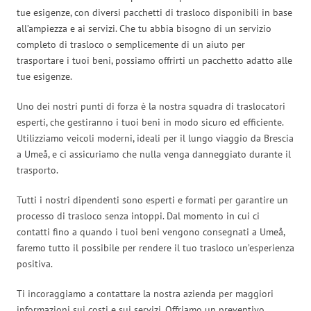
tue esigenze, con diversi pacchetti di trasloco disponibili in base
all’ampiezza e ai servizi. Che tu abbia bisogno di un servizio
completo di trasloco o semplicemente di un aiuto per
trasportare i tuoi beni, possiamo offrirti un pacchetto adatto alle
tue esigenze.
Uno dei nostri punti di forza è la nostra squadra di traslocatori
esperti, che gestiranno i tuoi beni in modo sicuro ed efficiente.
Utilizziamo veicoli moderni, ideali per il lungo viaggio da Brescia
a Umeå, e ci assicuriamo che nulla venga danneggiato durante il
trasporto.
Tutti i nostri dipendenti sono esperti e formati per garantire un
processo di trasloco senza intoppi. Dal momento in cui ci
contatti fino a quando i tuoi beni vengono consegnati a Umeå,
faremo tutto il possibile per rendere il tuo trasloco un’esperienza
positiva.
Ti incoraggiamo a contattare la nostra azienda per maggiori
informazioni sui costi e sui servizi. Offriamo un preventivo