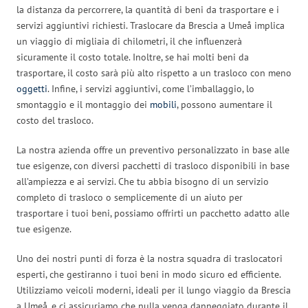
la distanza da percorrere, la quantità di beni da trasportare e i
servizi aggiuntivi richiesti. Traslocare da Brescia a Umeå implica
un viaggio di migliaia di chilometri, il che influenzerà
sicuramente il costo totale. Inoltre, se hai molti beni da
trasportare, il costo sarà più alto rispetto a un trasloco con meno
oggetti
. Infine, i servizi aggiuntivi, come l’imballaggio, lo
smontaggio e il montaggio dei
mobili
, possono aumentare il
costo del trasloco.
La nostra azienda offre un preventivo personalizzato in base alle
tue esigenze, con diversi pacchetti di trasloco disponibili in base
all’ampiezza e ai servizi. Che tu abbia bisogno di un servizio
completo di trasloco o semplicemente di un aiuto per
trasportare i tuoi beni, possiamo offrirti un pacchetto adatto alle
tue esigenze.
Uno dei nostri punti di forza è la nostra squadra di traslocatori
esperti, che gestiranno i tuoi beni in modo sicuro ed efficiente.
Utilizziamo veicoli moderni, ideali per il lungo viaggio da Brescia
a Umeå, e ci assicuriamo che nulla venga danneggiato durante il