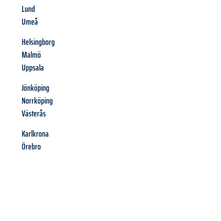
Lund
Umeå
Helsingborg
Malmö
Uppsala
Jönköping
Norrköping
Västerås
Karlkrona
Örebro