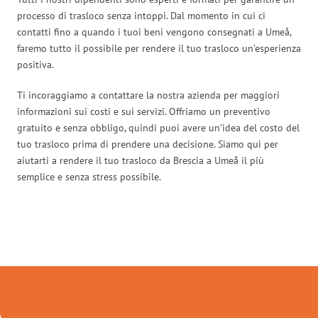
processo di trasloco senza intoppi. Dal momento in cui ci
contatti fino a quando i tuoi beni vengono consegnati a Umeå,
faremo tutto il possibile per rendere il tuo trasloco un’esperienza
positiva.
Ti incoraggiamo a contattare la nostra azienda per maggiori
informazioni sui costi e sui servizi. Offriamo un preventivo
gratuito e senza obbligo, quindi puoi avere un’idea del costo del
tuo trasloco prima di prendere una decisione. Siamo qui per
aiutarti a rendere il tuo trasloco da Brescia a Umeå il più
semplice e senza stress possibile.
Traslochi Brescia in numeri: