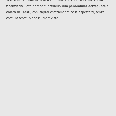
Trasferirsi a
Brescia
non è solo una sfida logistica ma anche
finanziaria. Ecco perché ti offriamo
una panoramica dettagliata e
chiara dei costi,
così saprai esattamente cosa aspettarti, senza
costi nascosti o spese impreviste.