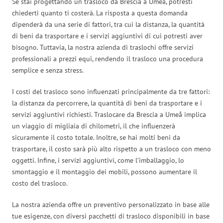
Se stai progettando un trasloco da Brescia a Umeå, potresti
chiederti quanto ti costerà. La risposta a questa domanda
dipenderà da una serie di fattori, tra cui la distanza, la quantità
di beni da trasportare e i servizi aggiuntivi di cui potresti aver
bisogno. Tuttavia, la nostra azienda di traslochi offre servizi
professionali a prezzi equi, rendendo il trasloco una procedura
semplice e senza stress.
I costi del trasloco sono influenzati principalmente da tre fattori:
la distanza da percorrere, la quantità di beni da trasportare e i
servizi aggiuntivi richiesti. Traslocare da Brescia a Umeå implica
un viaggio di migliaia di chilometri, il che influenzerà
sicuramente il costo totale. Inoltre, se hai molti beni da
trasportare, il costo sarà più alto rispetto a un trasloco con meno
oggetti. Infine, i servizi aggiuntivi, come l’imballaggio, lo
smontaggio e il montaggio dei mobili, possono aumentare il
costo del trasloco.
La nostra azienda offre un preventivo personalizzato in base alle
tue esigenze, con diversi pacchetti di trasloco disponibili in base