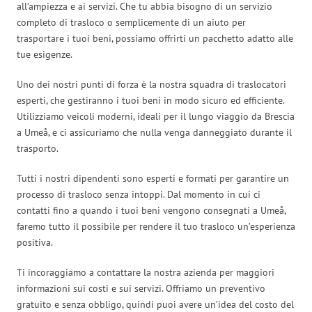
all’ampiezza e ai servizi. Che tu abbia bisogno di un servizio
completo di trasloco o semplicemente di un aiuto per
trasportare i tuoi beni, possiamo offrirti un pacchetto adatto alle
tue esigenze.
Uno dei nostri punti di forza è la nostra squadra di traslocatori
esperti, che gestiranno i tuoi beni in modo sicuro ed efficiente.
Utilizziamo veicoli moderni, ideali per il lungo viaggio da Brescia
a Umeå, e ci assicuriamo che nulla venga danneggiato durante il
trasporto.
Tutti i nostri dipendenti sono esperti e formati per garantire un
processo di trasloco senza intoppi. Dal momento in cui ci
contatti fino a quando i tuoi beni vengono consegnati a Umeå,
faremo tutto il possibile per rendere il tuo trasloco un’esperienza
positiva.
Ti incoraggiamo a contattare la nostra azienda per maggiori
informazioni sui costi e sui servizi. Offriamo un preventivo
gratuito e senza obbligo, quindi puoi avere un’idea del costo del