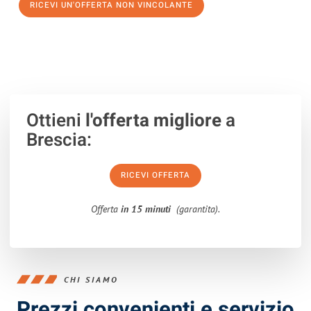
RICEVI UN'OFFERTA NON VINCOLANTE
100% non vincolante – Risposta garantita entro 15 minuti.
Ottieni
l'offerta migliore
a
Brescia:
RICEVI OFFERTA
Offerta
in 15 minuti
(garantita).
CHI SIAMO
Prezzi convenienti e servizio