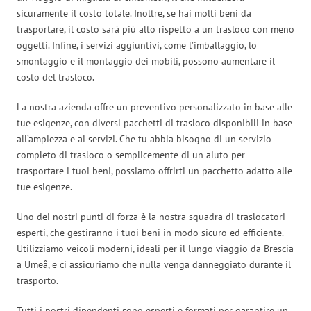
sicuramente il costo totale. Inoltre, se hai molti beni da
trasportare, il costo sarà più alto rispetto a un trasloco con meno
oggetti. Infine, i servizi aggiuntivi, come l’imballaggio, lo
smontaggio e il montaggio dei mobili, possono aumentare il
costo del trasloco.
La nostra azienda offre un preventivo personalizzato in base alle
tue esigenze, con diversi pacchetti di trasloco disponibili in base
all’ampiezza e ai servizi. Che tu abbia bisogno di un servizio
completo di trasloco o semplicemente di un aiuto per
trasportare i tuoi beni, possiamo offrirti un pacchetto adatto alle
tue esigenze.
Uno dei nostri punti di forza è la nostra squadra di traslocatori
esperti, che gestiranno i tuoi beni in modo sicuro ed efficiente.
Utilizziamo veicoli moderni, ideali per il lungo viaggio da Brescia
a Umeå, e ci assicuriamo che nulla venga danneggiato durante il
trasporto.
Tutti i nostri dipendenti sono esperti e formati per garantire un