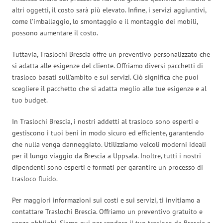
altri oggetti, il costo sarà più elevato. Infine, i servizi aggiuntivi,
come l’imballaggio, lo smontaggio e il montaggio dei mobili,
possono aumentare il costo.
Tuttavia, Traslochi Brescia offre un preventivo personalizzato che
si adatta alle esigenze del cliente. Offriamo diversi pacchetti di
trasloco basati sull’ambito e sui servizi. Ciò significa che puoi
scegliere il pacchetto che si adatta meglio alle tue esigenze e al
tuo budget.
In Traslochi Brescia, i nostri addetti al trasloco sono esperti e
gestiscono i tuoi beni in modo sicuro ed efficiente, garantendo
che nulla venga danneggiato. Utilizziamo veicoli moderni ideali
per il lungo viaggio da Brescia a Uppsala. Inoltre, tutti i nostri
dipendenti sono esperti e formati per garantire un processo di
trasloco fluido.
Per maggiori informazioni sui costi e sui servizi, ti invitiamo a
contattare Traslochi Brescia. Offriamo un preventivo gratuito e
senza obblighi. Siamo qui per rendere il tuo trasloco da Brescia a