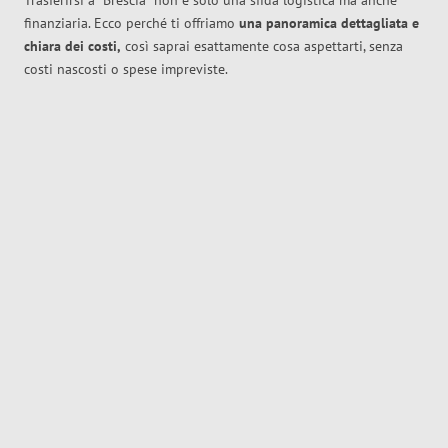
Trasferirsi a
Brescia
non è solo una sfida logistica ma anche
finanziaria. Ecco perché ti offriamo
una panoramica dettagliata e
chiara dei costi,
così saprai esattamente cosa aspettarti, senza
costi nascosti o spese impreviste.