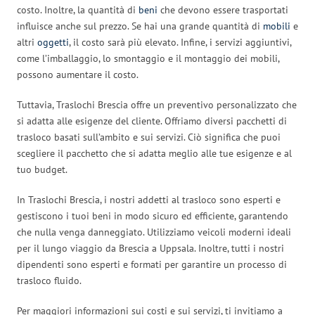
costo. Inoltre, la quantità di
beni
che devono essere trasportati
influisce anche sul prezzo. Se hai una grande quantità di
mobili
e
altri
oggetti
, il costo sarà più elevato. Infine, i servizi aggiuntivi,
come l’imballaggio, lo smontaggio e il montaggio dei mobili,
possono aumentare il costo.
Tuttavia, Traslochi Brescia offre un preventivo personalizzato che
si adatta alle esigenze del cliente. Offriamo diversi pacchetti di
trasloco basati sull’ambito e sui servizi. Ciò significa che puoi
scegliere il pacchetto che si adatta meglio alle tue esigenze e al
tuo budget.
In Traslochi Brescia, i nostri addetti al trasloco sono esperti e
gestiscono i tuoi beni in modo sicuro ed efficiente, garantendo
che nulla venga danneggiato. Utilizziamo veicoli moderni ideali
per il lungo viaggio da Brescia a Uppsala. Inoltre, tutti i nostri
dipendenti sono esperti e formati per garantire un processo di
trasloco fluido.
Per maggiori informazioni sui costi e sui servizi, ti invitiamo a