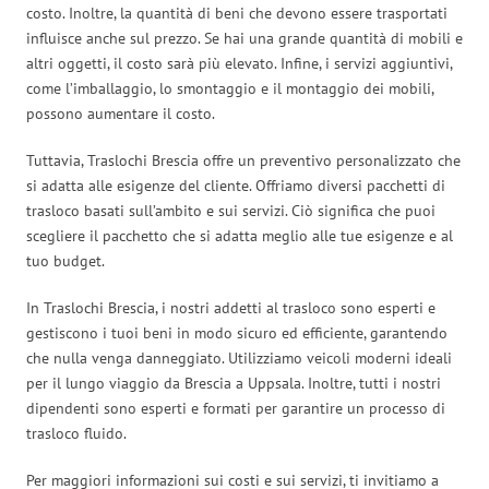
costo. Inoltre, la quantità di beni che devono essere trasportati
influisce anche sul prezzo. Se hai una grande quantità di mobili e
altri oggetti, il costo sarà più elevato. Infine, i servizi aggiuntivi,
come l’imballaggio, lo smontaggio e il montaggio dei mobili,
possono aumentare il costo.
Tuttavia, Traslochi Brescia offre un preventivo personalizzato che
si adatta alle esigenze del cliente. Offriamo diversi pacchetti di
trasloco basati sull’ambito e sui servizi. Ciò significa che puoi
scegliere il pacchetto che si adatta meglio alle tue esigenze e al
tuo budget.
In Traslochi Brescia, i nostri addetti al trasloco sono esperti e
gestiscono i tuoi beni in modo sicuro ed efficiente, garantendo
che nulla venga danneggiato. Utilizziamo veicoli moderni ideali
per il lungo viaggio da Brescia a Uppsala. Inoltre, tutti i nostri
dipendenti sono esperti e formati per garantire un processo di
trasloco fluido.
Per maggiori informazioni sui costi e sui servizi, ti invitiamo a