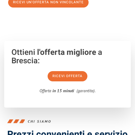
RICEVI UN'OFFERTA NON VINCOLANTE
100% non vincolante – Risposta garantita entro 15 minuti.
Ottieni
l'offerta migliore
a
Brescia:
RICEVI OFFERTA
Offerta
in 15 minuti
(garantita).
CHI SIAMO
Prezzi convenienti e servizio