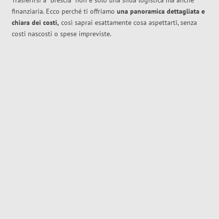
Trasferirsi a
Brescia
non è solo una sfida logistica ma anche
finanziaria. Ecco perché ti offriamo
una panoramica dettagliata e
chiara dei costi,
così saprai esattamente cosa aspettarti, senza
costi nascosti o spese impreviste.