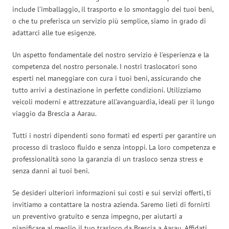
include l’imballaggio, il trasporto e lo smontaggio dei tuoi beni,
o che tu preferisca un servizio più semplice, siamo in grado di
adattarci alle tue esigenze.
Un aspetto fondamentale del nostro servizio è l’esperienza e la
competenza del nostro personale. I nostri traslocatori sono
esperti nel maneggiare con cura i tuoi beni, assicurando che
tutto arrivi a destinazione in perfette condizioni. Utilizziamo
veicoli moderni e attrezzature all’avanguardia, ideali per il lungo
viaggio da Brescia a Aarau.
Tutti i nostri dipendenti sono formati ed esperti per garantire un
processo di trasloco fluido e senza intoppi. La loro competenza e
professionalità sono la garanzia di un trasloco senza stress e
senza danni ai tuoi beni.
Se desideri ulteriori informazioni sui costi e sui servizi offerti, ti
invitiamo a contattare la nostra azienda. Saremo lieti di fornirti
un preventivo gratuito e senza impegno, per aiutarti a
pianificare al meglio il tuo trasloco da Brescia a Aarau. Affidati