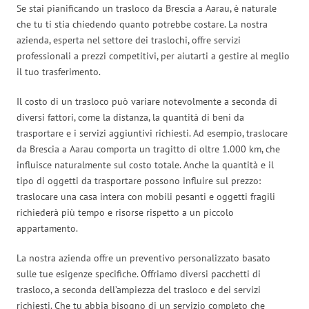
Se stai pianificando un trasloco da Brescia a Aarau, è naturale
che tu ti stia chiedendo quanto potrebbe costare. La nostra
azienda, esperta nel settore dei traslochi, offre servizi
professionali a prezzi competitivi, per aiutarti a gestire al meglio
il tuo trasferimento.
Il costo di un trasloco può variare notevolmente a seconda di
diversi fattori, come la distanza, la quantità di beni da
trasportare e i servizi aggiuntivi richiesti. Ad esempio, traslocare
da Brescia a Aarau comporta un tragitto di oltre 1.000 km, che
influisce naturalmente sul costo totale. Anche la quantità e il
tipo di oggetti da trasportare possono influire sul prezzo:
traslocare una casa intera con mobili pesanti e oggetti fragili
richiederà più tempo e risorse rispetto a un piccolo
appartamento.
La nostra azienda offre un preventivo personalizzato basato
sulle tue esigenze specifiche. Offriamo diversi pacchetti di
trasloco, a seconda dell’ampiezza del trasloco e dei servizi
richiesti. Che tu abbia bisogno di un servizio completo che