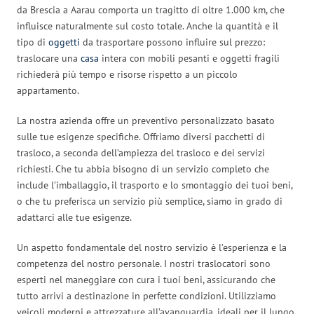
da Brescia a Aarau comporta un tragitto di oltre 1.000 km, che
influisce naturalmente sul costo totale. Anche la quantità e il
tipo di
oggetti
da trasportare possono influire sul prezzo:
traslocare una
casa
intera con mobili pesanti e oggetti fragili
richiederà più tempo e risorse rispetto a un piccolo
appartamento.
La nostra azienda offre un preventivo personalizzato basato
sulle tue esigenze specifiche. Offriamo diversi pacchetti di
trasloco, a seconda dell’ampiezza del trasloco e dei servizi
richiesti. Che tu abbia bisogno di un servizio completo che
include l’imballaggio, il trasporto e lo smontaggio dei tuoi beni,
o che tu preferisca un servizio più semplice, siamo in grado di
adattarci alle tue esigenze.
Un aspetto fondamentale del nostro servizio è l’esperienza e la
competenza del nostro personale. I nostri traslocatori sono
esperti nel maneggiare con cura i tuoi beni, assicurando che
tutto arrivi a destinazione in perfette condizioni. Utilizziamo
veicoli moderni e attrezzature all’avanguardia, ideali per il lungo