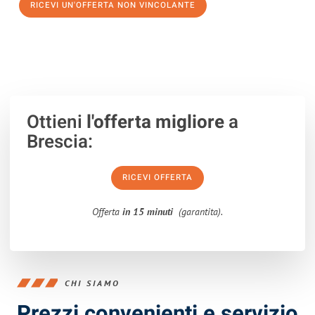
RICEVI UN'OFFERTA NON VINCOLANTE
100% non vincolante – Risposta garantita entro 15 minuti.
Ottieni
l'offerta migliore
a
Brescia:
RICEVI OFFERTA
Offerta
in 15 minuti
(garantita).
CHI SIAMO
Prezzi convenienti e servizio