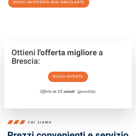
RICEVI UN'OFFERTA NON VINCOLANTE
100% non vincolante – Risposta garantita entro 15 minuti.
Ottieni
l'offerta migliore
a
Brescia:
RICEVI OFFERTA
Offerta
in 15 minuti
(garantita).
CHI SIAMO
Prezzi convenienti e servizio