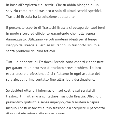
in base all’ampiezza e ai servizi. Che tu abbia bisogno di un
servizio completo di trasloco o solo di alcuni servizi specifici,
Traslochi Brescia ha la soluzione adatta a te.
Il personale esperto di Traslochi Brescia si occupa dei tuoi beni
in modo sicuro ed efficiente, garantendo che nulla venga
danneggiato. Utilizzano veicoli moderni ideali per il lungo
viaggio da Brescia a Bern, assicurando un trasporto sicuro e
senza problemi dei tuoi articoli.
Tutti i dipendenti di Traslochi Brescia sono esperti e addestrati
per garantire un processo di trasloco senza problemi. La loro
esperienza e professionalità si riflettono in ogni aspetto del
servizio, dal primo contatto fino all’arrivo a destinazione.
Se desideri ulteriori informazioni sui costi e sui servizi di
trasloco, ti invitiamo a contattare Traslochi Brescia. Offrono un
preventivo gratuito e senza impegno, che ti aiuterà a capire
meglio i costi associati al tuo trasloco e a scegliere il pacchetto
di servizi più adatto alle tue esigenze.