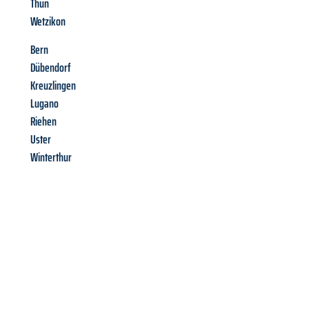
Thun
Wetzikon
Bern
Dübendorf
Kreuzlingen
Lugano
Riehen
Uster
Winterthur
Richiedi ora la tua
offerta
al
miglior