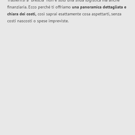
Trasferirsi a
Brescia
non è solo una sfida logistica ma anche
finanziaria. Ecco perché ti offriamo
una panoramica dettagliata e
chiara dei costi,
così saprai esattamente cosa aspettarti, senza
costi nascosti o spese impreviste.