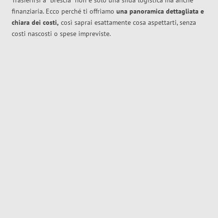
Trasferirsi a
Brescia
non è solo una sfida logistica ma anche
finanziaria. Ecco perché ti offriamo
una panoramica dettagliata e
chiara dei costi,
così saprai esattamente cosa aspettarti, senza
costi nascosti o spese impreviste.