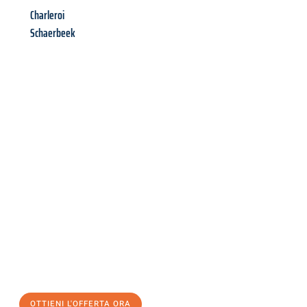
Charleroi
Schaerbeek
Richiedi ora la tua
offerta
al
miglior
prezzo !
Inviateci adesso la vostra richiesta non vincolante e
assicuratevi la vostra
offerta di trasloco per le vostre esigenze
a Brescia
al miglior prezzo! Approfitta dell’occasione per
un
trasloco senza stress
e con il massimo comfort:
OTTIENI L'OFFERTA ORA