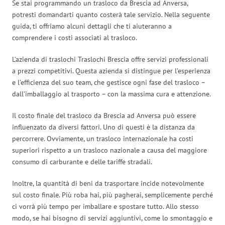
Se stai programmando un trasloco da Brescia ad Anversa,
potresti domandarti quanto costerà tale servizio. Nella seguente
guida, ti offriamo alcuni dettagli che ti aiuteranno a
comprendere i costi associati al trasloco.
L’azienda di traslochi Traslochi Brescia offre servizi professionali
a prezzi competitivi. Questa azienda si distingue per l’esperienza
e l’efficienza del suo team, che gestisce ogni fase del trasloco –
dall’imballaggio al trasporto – con la massima cura e attenzione.
Il costo finale del trasloco da Brescia ad Anversa può essere
influenzato da diversi fattori. Uno di questi è la distanza da
percorrere. Ovviamente, un trasloco internazionale ha costi
superiori rispetto a un trasloco nazionale a causa del maggiore
consumo di carburante e delle tariffe stradali.
Inoltre, la quantità di beni da trasportare incide notevolmente
sul costo finale. Più roba hai, più pagherai, semplicemente perché
ci vorrà più tempo per imballare e spostare tutto. Allo stesso
modo, se hai bisogno di servizi aggiuntivi, come lo smontaggio e