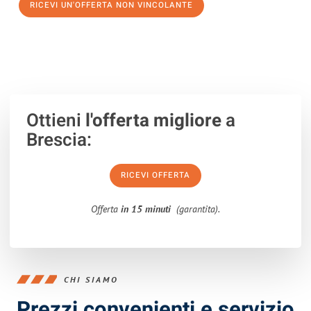
RICEVI UN'OFFERTA NON VINCOLANTE
100% non vincolante – Risposta garantita entro 15 minuti.
Ottieni
l'offerta migliore
a
Brescia:
RICEVI OFFERTA
Offerta
in 15 minuti
(garantita).
CHI SIAMO
Prezzi convenienti e servizio